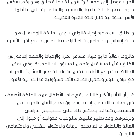
الحرب فوصل إلى خمسة وثلاثون الف حالة طلاق وهو رقم يعكس
حجم الضغوط الاجتماعية والنفسية والاقتصادية التي عاشتها
الأسر السودانية خلال هذه الفترة العصيبة.
والطلاق ليس مجرد إجراء قانوني ينهي العلاقة الزوجية بل هو
حدث إنساني واجتماعي يترك آثاراً عميقة على جميع أفراد الأسرة.
فالزوجان غالباً ما يواجهان مشاعر الحزن والإحباط والفقد إضافة إلى
القلق بشأن المستقبل وتحمل المسؤوليات الجديدة. وفي بعض
الحالات قد تتراجع الثقة بالنفس ويتولد الشعور بالفشل أو المرارة
مع تبادل اللوم وتحميل الطرف الآخر مسؤولية ما آلت إليه الأمور.
غير أن التأثير الأكبر غالبا ما يقع على الأطفال فهم الحلقة الأضعف
في معادلة الانفصال. إذ قد يشعرون بعدم الأمان والخوف من
المستقبل كما قد ينعكس ذلك على تحصيلهم الدراسي
وتركيزهم وقد تظهر عليهم سلوكيات عدوانية أو ميول إلى
العزلة والانطواء ما لم يجدوا الرعاية والاحتواء النفسي والاجتماعي
اللازمين.