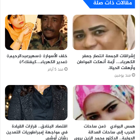
مقالات ذات صلة
خلف الأسوار* *سهيرعبدالرحيم*
إشراقات الجمعة انتصار جعفر
*مدير الكهرباء….كيفنك؟*
الكهرباء…. أزمة أنهكت المواطن
وأرهقت الحياة.
منذ 5 أيام
منذ يومين
همس البوادي *من ساحات
اقتصاد البنادق.. قرارات القيادة
الحرب إلى ساحات العدالة
في مواجهة إمبراطوريات التعدين
الدولية.. الدكتور محمد الزين يروي
رشان أوشي