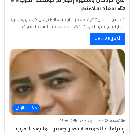
في كردفان ومسيرة إنجاز لم توقفها الحرب* *
✍️ سعاد سلامة*
*همس البوادي* *جامعة كردفان منارة العلم في كردفان ومسيرة
إنجاز لم توقفها الحرب* *✍️ سعاد سلامة ليست السنوات…
أكمل القراءة »
مقالات الرأي
suad2
منذ أسبوع واحد
0
25
إشراقات الجمعة انتصار جعفر.. ما بعد الحرب…