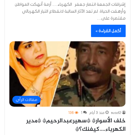
إشراقات الجمعة انتصار جعفر الكهرباء…. أزمة أنهكت المواطن
وأرهقت الحياة. لم تعد الآثار السالبة لانقطاع التيار الكهربائي
مقتصرة على…
أكمل القراءة »
مقالات الرأي
suad2
منذ 3 أيام
1
136
خلف الأسوار* *سهيرعبدالرحيم* *مدير
الكهرباء….كيفنك؟*