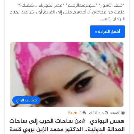
*خلف الأسوار* *سهيرعبدالرحيم* *مدير الكهرباء….كيفنك؟*
علمتُ من مصادري أن أحدهم جلس إلى الفريق أول ركن عبد الفتاح
البرهان، رئيس…
أكمل القراءة »
مقالات الرأي
suad2
منذ 3 أيام
0
54
همس البوادي *من ساحات الحرب إلى ساحات
العدالة الدولية.. الدكتور محمد الزين يروي قصة