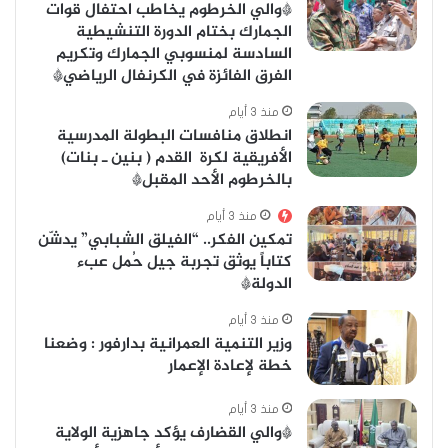
*والي الخرطوم يخاطب احتفال قوات
الجمارك بختام الدورة التنشيطية
السادسة لمنسوبي الجمارك وتكريم
الفرق الفائزة في الكرنفال الرياضي*
منذ 3 أيام
انطلاق منافسات البطولة المدرسية
الأفريقية لكرة القدم ( بنين ـ بنات)
بالخرطوم الأحد المقبل*
منذ 3 أيام
تمكين الفكر.. “الفيلق الشبابي” يدشّن
كتاباً يوثق تجربة جيل حُمل عبء
الدولة*
منذ 3 أيام
وزير التنمية العمرانية بدارفور : وضعنا
خطة لإعادة الإعمار
منذ 3 أيام
*والي القضارف يؤكد جاهزية الولاية