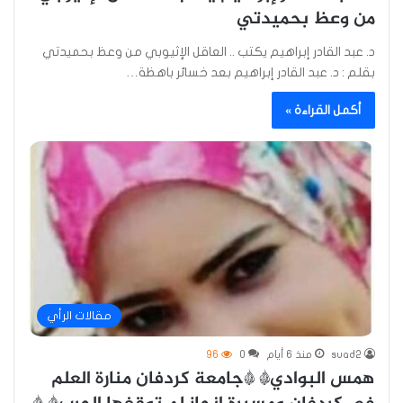
من وعظ بحميدتي
د. عبد القادر إبراهيم يكتب .. العاقل الإثيوبي من وعظ بحميدتي
بقلم : د. عبد القادر إبراهيم بعد خسائر باهظة…
أكمل القراءة »
مقالات الرأي
suad2
منذ 6 أيام
0
96
همس البوادي* *جامعة كردفان منارة العلم