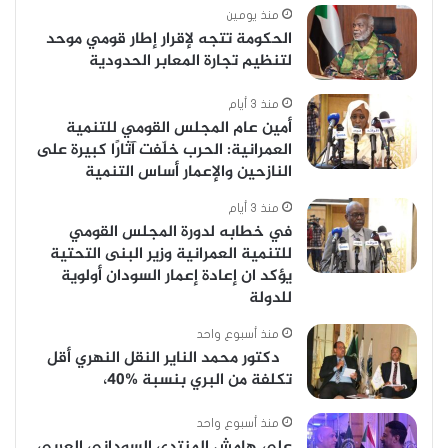
منذ يومين
الحكومة تتجه لإقرار إطار قومي موحد
لتنظيم تجارة المعابر الحدودية
منذ 3 أيام
أمين عام المجلس القومي للتنمية
العمرانية: الحرب خلّفت آثارًا كبيرة على
النازحين والإعمار أساس التنمية
منذ 3 أيام
في خطابه لدورة المجلس القومي
للتنمية العمرانية وزير البنى التحتية
يؤكد ان إعادة إعمار السودان أولوية
للدولة
منذ أسبوع واحد
دكتور محمد الناير النقل النهري أقل
تكلفة من البري بنسبة %40،
منذ أسبوع واحد
على هامش المنتدى السوداني العربي