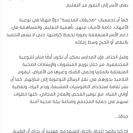
بعض الأسر إلى النفور من التعليم.
كما أن لجمعيات “صديقات المدرسة” دورًا مهمًا في توعية
الأمهات، خاصة الأميات منهن، بأهمية التعليم، والمساهمة في
دعم الأسر المتعففة بصورة تحفظ كرامتها، حتى لا يشعر التلميذ
بالنقص أو الحرج وسط زملائه.
وقبل الختام، فإن المدارس يمكن أن تكون أيضًا منابر للتوعية
المجتمعية، من خلال توزيع المنشورات والإرشادات الصحية
المتعلقة بالملاريا وحمى الضنك وغيرها من الأمراض، ليقوم
التلاميذ بدورهم في نقل الرسائل التوعوية إلى منازلهم. كما أن
نشر ثقافة استخدام الناموسيات المشبعة، وردم البرك، وتغطية
أواني المياه، مع توفير الفحص والعلاج المجاني، كلها خطوات
تسهم في حماية المجتمع وصناعة بيئة صحية آمنة.
ختامًا…
إذا كنا نطمح للحاق بالدول المتقدمة، فعلينا أن ندرك أن الطريق