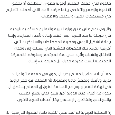
فالدول التي جعلت التعليم أولوية قصوى استطاعت أن تحقق
التنمية والإعمار والتقدم، بينما غرقت الأمم التي أهملت التعليم
في مستنقعات الجهل والتخلف والاضطراب.
واليوم، تقع على عاتق وزارة التربية والتعليم مسؤولية تاريخية
في مرحلة ما بعد الحرب، ليس فقط بإعادة تأهيل المدارس، وإنما
بإعادة تشكيل الوعي ومحاربة المصطلحات والسلوكيات التي
أفرزتها الحرب، تلك المفردات الخشنة التي تسللت إلى وجدان
الأطفال والشباب وأثرت على لغة المجتمع وسلوكه. فالمعركة
الحقيقية ليست معركة جدران، بل معركة بناء إنسان.
كما أن الاهتمام بالمعلم يجب أن يكون في مقدمة الأولويات؛
تدريبًا وتأهيلًا وتحفيزًا ماديًا ومعنويًا، لأن المعلم هو حجر الزاوية
في نهضة الأمم. وليس من المبالغة القول إن المعلم يستحق أن
يكون من أعلى فئات الدولة أجرًا، فهو الذي يصنع الطبيب
والمهندس والقاضي والإعلامي وكل أصحاب المهن الأخرى.
إن العملية التربوية لم تعد مجرد تلقين داخل الفصول الدراسية، بل