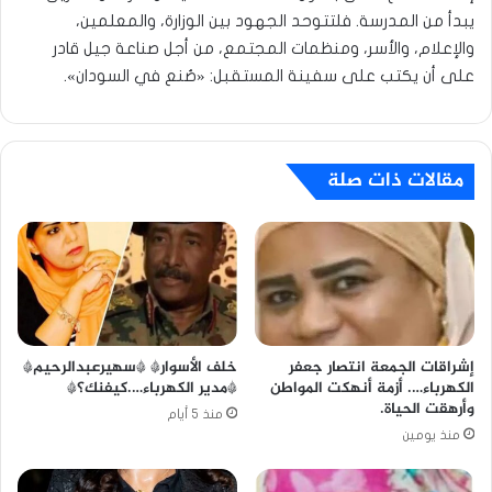
يبدأ من المدرسة. فلتتوحد الجهود بين الوزارة، والمعلمين،
والإعلام، والأسر، ومنظمات المجتمع، من أجل صناعة جيل قادر
على أن يكتب على سفينة المستقبل: «صُنع في السودان».
مقالات ذات صلة
خلف الأسوار* *سهيرعبدالرحيم*
إشراقات الجمعة انتصار جعفر
*مدير الكهرباء….كيفنك؟*
الكهرباء…. أزمة أنهكت المواطن
وأرهقت الحياة.
منذ 5 أيام
منذ يومين