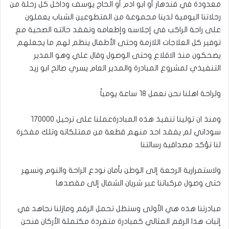
معدودة في قندهار أو ابو ادم أو الحاج يوسف وداخل كل رحلة من
رحلاتنا اليومية لدينا مجموعة من المتطوعين الشباب يعملون
على راحة الراكب في إجلاسه وإطعامه وتفقد حالته الصحية مع
توفير كل العلاجات اللازمة وحتى الأطفال ينظم لهم ما يجعلهم
يضحكون منذ الاقلاع وحتى الوصول وقال علي وهو المدير
التنفيذي لمشروع المبادرة والمدير العام يسري صالح ابو زيد
ولراحة اهلنا نحن نعمل ١٨ ساعة يومياً
ومنذ ان تولينا تنفيذ هذه المبادرةعملنا على ترحيل ١٧٠٠٠٠
سوداني لم يفقد احد منهم قطعة من ممتلكاته وتلك مفخرة
لنا تؤكد مصداقية رسالتنا
ولاستمرارية الرجعة إلى الوطن بأمان نودع الراحة والنوم ونسهر
حتى وصول مركباتنا عبر شريان الشمال إلى مقصدها
مبادرتنا هذه هي الأولى وستظل تحمل الرقم ومازلنا نجاهد في
إثبات هذا الرقم المثالي كمبادرة متفردة مكتملة الأركان فنحن