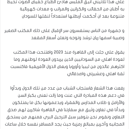
علي هذا ثلاثيني انيق الملبس هادئ الطباع خفيض الصوت تحيط
به أطنان من الحقائب والكراتين والمراتب و معدات كهربائية
متنوعة بعد ان أحكمت أربطتها استعداداً لنقلها للسودان
و جمهرة من الناس يستفسرون سر الإقبال على ذلك المكتب الصغير
وصبية اسمها ريان ترشد وتوجه وتعلن أسعار المقعد
يقول علي جئت إلى القاهرة منذ ٢٠٢٣ وافتتحت هذا المكتب
لعودة اهلي من السودانيين الذين يريدون العودة لوطنهم وما
اكثرهم عائدون من ليبيا وأوروبا وبعض الدول الأفريقية فاكتسبت
ثقة اهلي وعشيرتي واصدقائي
رفعت هذا الشعار فاستجاب الشباب من عدد من تلك الدول وبدأوا
في دعم هذه المبادرة التي عنت وما زالت تعنى بكبار السن
والأرامل و طلاب المدارس والفقراء ويدعمونها بكل ما يمتلكون
وبدأنا في تعاون وثيق مع سفارتنا في القاهرة شاكرين لهم صدق
التعاون ونقوم نحن بتوفير سبل الترحيل البري فمنهم من يستحق
المجانيه وآخرين بمبالغ رمزية حيث يجد المسافر نفسه خلال ساعات