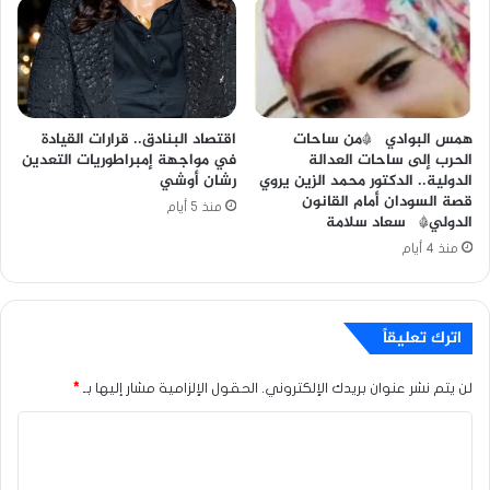
همس البوادي *من ساحات
اقتصاد البنادق.. قرارات القيادة
الحرب إلى ساحات العدالة
في مواجهة إمبراطوريات التعدين
الدولية.. الدكتور محمد الزين يروي
رشان أوشي
قصة السودان أمام القانون
منذ 5 أيام
الدولي* سعاد سلامة
منذ 4 أيام
اترك تعليقاً
لن يتم نشر عنوان بريدك الإلكتروني.
الحقول الإلزامية مشار إليها بـ
*
ا
ل