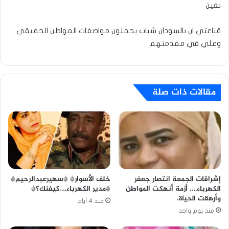
نعين
قناعتي ان بالسودان شباب يحملون مواصفات المواطن الحقيقي
وعلي في مقدمتهم
مقالات ذات صلة
خلف الأسوار* *سهيرعبدالرحيم*
إشراقات الجمعة انتصار جعفر
*مدير الكهرباء….كيفنك؟*
الكهرباء…. أزمة أنهكت المواطن
وأرهقت الحياة.
منذ 4 أيام
منذ يوم واحد