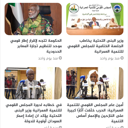
وزير البنى التحتية يخاطب
الحكومة تتجه لإقرار إطار قومي
الجلسة الختامية للمجلس القومي
موحد لتنظيم تجارة المعابر
للتنمية العمرانية
الحدودية
منذ يوم واحد
منذ يوم واحد
أمين عام المجلس القومي للتنمية
في خطابه لدورة المجلس القومي
العمرانية: الحرب خلّفت آثارًا كبيرة
للتنمية العمرانية وزير البنى
على النازحين والإعمار أساس
التحتية يؤكد ان إعادة إعمار
التنمية
السودان أولوية للدولة
منذ 3 أيام
منذ 3 أيام