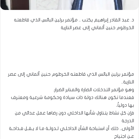
د. عبد القادر إبراهيم يكتب .. مؤتمر برلين البائس الذي قاطعته
الخرطوم حنين ألماني إلى عصر النازية
مؤتمر برلين البائس الذي قاطعته الخرطوم حنين ألماني إلى عصر
النازية..
وهو مؤتمر التدخلات الضارة والمنابر الضرار.
فعندما تكون هنالك دولة ذات سيادة وحكومة شرعية ومعترف
بها دولياً،
فإن كل نشاط يتناول شأنها الداخلي دون رضاها عمل عدائي من
الدرجة
الأولى.. ذلك أن استباحة الشأن الداخلـي لـدولـة مـا لا يـقـل فـداحـة
عـن اجتياح