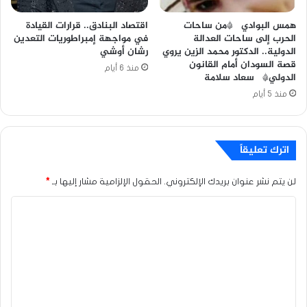
همس البوادي *من ساحات
اقتصاد البنادق.. قرارات القيادة
الحرب إلى ساحات العدالة
في مواجهة إمبراطوريات التعدين
الدولية.. الدكتور محمد الزين يروي
رشان أوشي
قصة السودان أمام القانون
منذ 6 أيام
الدولي* سعاد سلامة
منذ 5 أيام
اترك تعليقاً
لن يتم نشر عنوان بريدك الإلكتروني.
الحقول الإلزامية مشار إليها بـ
*
ا
ل
ت
ع
ل