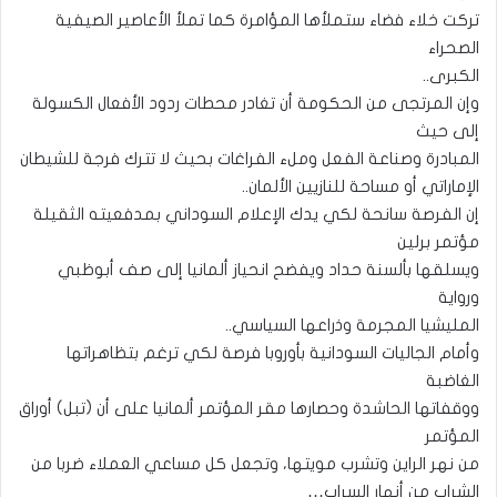
تركت خلاء فضاء ستملأها المؤامرة كما تملأ الأعاصير الصيفية
الصحراء
الكبرى..
وإن المرتجى من الحكومة أن تغادر محطات ردود الأفعال الكسولة
إلى حيث
المبادرة وصناعة الفعل وملء الفراغات بحيث لا تترك فرجة للشيطان
الإماراتي أو مساحة للنازيين الألمان..
إن الفرصة سانحة لكي يدك الإعلام السوداني بمدفعيته الثقيلة
مؤتمر برلين
ويسلقها بألسنة حداد ويفضح انحياز ألمانيا إلى صف أبوظبي
ورواية
المليشيا المجرمة وذراعها السياسي..
وأمام الجاليات السودانية بأوروبا فرصة لكي ترغم بتظاهراتها
الغاضبة
ووقفاتها الحاشدة وحصارها مقر المؤتمر ألمانيا على أن (تبل) أوراق
المؤتمر
من نهر الراين وتشرب مويتها، وتجعل كل مساعي العملاء ضربا من
الشراب من أنهار السراب…