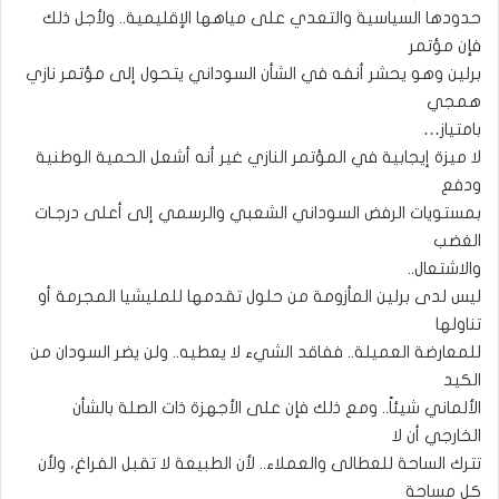
حدودها السياسية والتعدي على مياهها الإقليمية.. ولأجل ذلك
فإن مؤتمر
برلين وهو يحشر أنفه في الشأن السوداني يتحول إلى مؤتمر نازي
همجي
بامتياز…
لا ميزة إيجابية في المؤتمر النازي غير أنه أشعل الحمية الوطنية
ودفع
بمستويات الرفض السوداني الشعبي والرسمي إلى أعلى درجـات
الغضب
والاشتعال..
ليس لدى برلين المأزومة من حلول تقدمها للمليشيا المجرمة أو
تناولها
للمعارضة العميلة.. ففاقد الشيء لا يعطيه.. ولن يضر السودان من
الكيد
الألماني شيئاً.. ومع ذلك فإن على الأجهزة ذات الصلة بالشأن
الخارجي أن لا
تترك الساحة للعطالى والعملاء.. لأن الطبيعة لا تقبل الفراغ، ولأن
كل مساحة