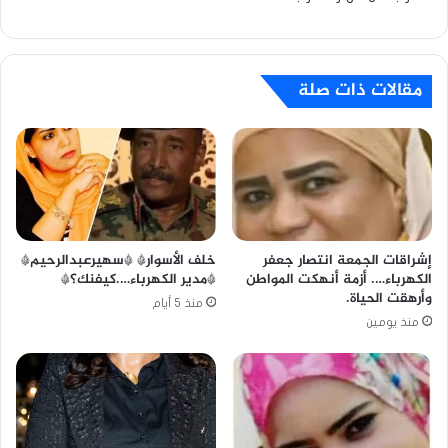
مقالات ذات صلة
خلف الأسوار* *سهيرعبدالرحيم*
إشراقات الجمعة انتصار جعفر
*مدير الكهرباء….كيفنك؟*
الكهرباء…. أزمة أنهكت المواطن
وأرهقت الحياة.
منذ 5 أيام
منذ يومين