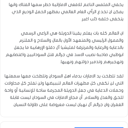
يخفي الملمس الناعم للافعى الاماراتية خطر سمها الفتاك وانها
يمكن ان تخدع الرأي العام العالمي بمظهر الحمل الوديع الذي
يتخفى خلفه ذئب اغبر.
ان العالم كله بات يعلم يقينا الدويلة هي الراعي الرسمي
والممول الرئيسي والمتعهد الأول بالمال والسلاح و الملتزم
بالدعاية والرعاية والمرتزقة لمليشيا آل دقلو الإرهابية ما يجعل
ابوظبي صاحبة نصيب الاسد في جرائم قتل السودانيين واغتصابهم
وتهجيرهم وتدمير دولتهم ونهيها.
لقد تلطخت يد الامارات بدماء اهل السودان وتلطخت معها سمعتها
التي لن تكفى كل مطهرات العالم لتببيضها ولن تفلح كل محاولات
وحملات الدعاية في جعل الدويلة المجرمة ساحة للإنسانية أو واحة
للحق والعدل والسلام. أن مجازر الامارات في السودان ليست قابلة
الغفران وان جرائم آل نهيان ليست معروضة على طاولة النسيان.