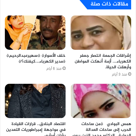
مقالات ذات صلة
خلف الأسوار* *سهيرعبدالرحيم*
إشراقات الجمعة انتصار جعفر
*مدير الكهرباء….كيفنك؟*
الكهرباء…. أزمة أنهكت المواطن
وأرهقت الحياة.
منذ 6 أيام
منذ 3 أيام
همس البوادي *من ساحات
اقتصاد البنادق.. قرارات القيادة
الحرب إلى ساحات العدالة
في مواجهة إمبراطوريات التعدين
الدولية.. الدكتور محمد الزين يروي
رشان أوشي