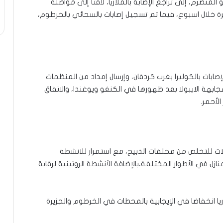
زارة الصحة الاتحادية الاسبوع الوبائي 23-29مايو المنصرم، إلى تراجع الإصابة بالملاريا، لافتا إلى مواصلة
اب الكبد الوبائي (E) بولاية الجزيرة خلال اسبوع، فيما تم تسجيل إصابات بالسحائي بالخرطوم،
صابات بالكوليرا بغرب كردفان، وإرسال إمداد من المنظمات
بهة الايبولا بعد ظهورها في الكنغو ويوغندا، والاتفاق
الأحمر.
لات للتخلص من مخلفات الذبيح، مع استمرار للانشطة
ازل في الأطوار المختلفة،بالإضافة الأنشطة الروتينية لرقابة
انخفاضا في الإيجابية بالمحطات في الخرطوم والجزيرة