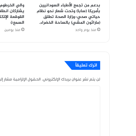
بدعم من تجمع الأطباء السودانيين
والي الخرطوم 
بأمريكا (سابا) وتحت شعار نحو نظام
يشاركان انطل
حياتي صحي-وزارة الصحة تطلق
القوقعة الإلك
(ماراثون المشي) بالساحة الخضراء.
السمع*
منذ يوم واحد
منذ يومين
اترك تعليقاً
لن يتم نشر عنوان بريدك الإلكتروني.
الحقول الإلزامية مشار إلي
ا
ل
ت
ع
ل
ي