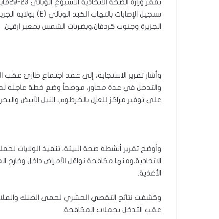
بمقر و
تسجيل الإصابات بالته
الجزيرة وجنوب كردفان،وبضربات الشمس بمعبر ارقين.
وأشار تقرير الاستجابة، إلى عقد اجتماع طارئ عقب الإ
والتدخل في عدة محاور، موضحاً وضع خطة عاجلة لمجا
على توفير مراكز للعزل بالخرطوم، النيل الأبيض والبحر 
وأوضح تقرير أنشطة صحة البيئة، تنفيذ الولايات لحم
الاتحادية،ومنها مكافحة نواقل الأمراض داخل وخارج المن
الأغذية.
وكشفت نتائج التقصي الحشري لحمى الضنك والملاريا 
عقب التدخل بحملات المكافحة.