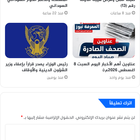
رقم (13)
السوداني
منذ 8 ساعات
منذ 22 ساعة
عناوين أهم الأخبار اليوم السبت ٨
رئيس الوزراء يصدر قراراً بإعفاء وزير
اغسطس ٢٠٢٦م*
الشؤون الدينية والأوقاف
منذ يوم واحد
منذ يومين
اترك تعليقاً
لن يتم نشر عنوان بريدك الإلكتروني.
الحقول الإلزامية مشار إليها بـ
*
ا
ل