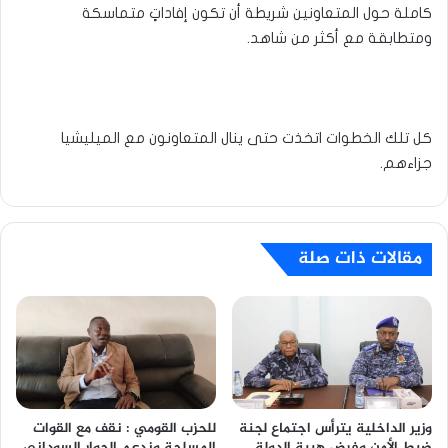
كاملة حول المتعاونين شريطة أن تكون إفاداتٍ متماسكة
ومتطابقة مع أكثر من شاهد.
كل تلك الخطوات اتخذت حتى ينال المتعاونون مع الميليشيا
جزاءهم.
مقالات ذات صلة
وزير الداخلية يترأس اجتماع لجنة
للحزب القومي : نقف مع القوات
ضبط الأمن وفرض هيبة الدولة
المسلحة وندعم الحوار السوداني