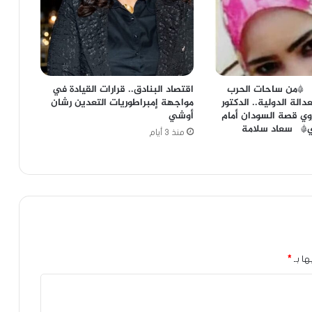
 *من ساحات الحرب
اقتصاد البنادق.. قرارات القيادة في
الة الدولية.. الدكتور
مواجهة إمبراطوريات التعدين رشان
وي قصة السودان أمام
أوشي
لي* سعاد سلامة
منذ 3 أيام
ها بـ
*