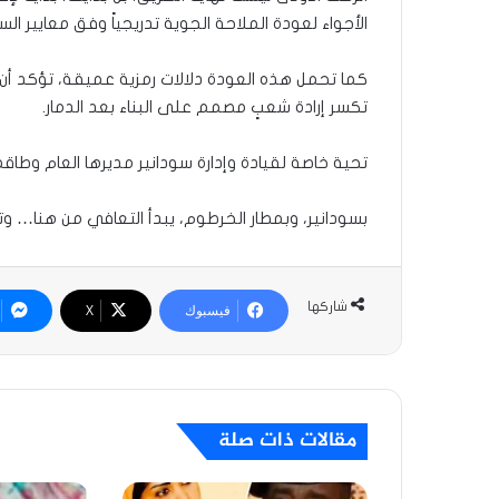
الأجواء لعودة الملاحة الجوية تدريجياً وفق معايير الس
كما تحمل هذه العودة دلالات رمزية عميقة، تؤكد أن 
تكسر إرادة شعبٍ مصمم على البناء بعد الدمار.
تحية خاصة لقيادة وإدارة سودانير مديرها العام وطاقم
بسودانير، وبمطار الخرطوم، يبدأ التعافي من هنا… و
شاركها
فيسبوك
‫X
مقالات ذات صلة