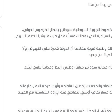
ي يبدأ من هنا
لخطوط الجوية السودانية سودانير بمطار الخرطوم الدولي،
السيادية التي تعطلت قسراً بفعل حرب مليشيا الدعم السريع.
ة وطنية قوية مفادها أن الدولة قادرة على النهوض، وأن
لحياة من جديد.
مكانة سودانير كناقل وطني ارتبط وجدانياً بتاريخ البلاد
اد والخدمات، إذ عزل العاصمة وأربك حركة النقل والإغاثة
ة مسار تعافٍ أوسع، تتقاطع فيه الإرادة السياسية مع الجهد
عادة تأهيل المطار، واستعادة الثقة في البنية التحتية، وتهيئة