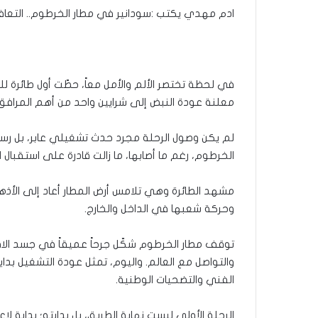
ادم مهدي يكتب :سودانير في مطار الخرطوم.. التعاف
في لحظة تختصر الألم والأمل معاً، حطّت أول طائرة ل
معلنة عودة النبض إلى شرايين واحد من أهم المرافق 
لم يكن وصول الرحلة مجرد حدث تشغيلي عابر، بل رسال
الخرطوم، رغم ما أصابها، ما زالت قادرة على استقبال ا
مشهد الطائرة وهي تلامس أرض المطار أعاد إلى الأذهان 
وحركة شعبها في الداخل والخارج.
توقف مطار الخرطوم شكّل جرحاً عميقاً في جسد الاقتص
والتواصل مع العالم. واليوم، تمثل عودة التشغيل بداي
الفني والتضحيات الوطنية.
الرحلة الأولى ليست نهاية الطريق، بل بدايته؛ بداية لإ