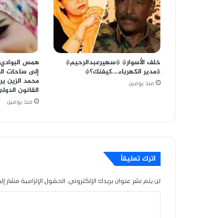
خلف الأسوار* *سهيرعبدالرحيم*
همس البوادي
*مدير الكهرباء….كيفنك؟*
إلى ساحات العد
محمد الزين ير
منذ يومين
القانون الدو
منذ يومين
اترك تعليقاً
لن يتم نشر عنوان بريدك الإلكتروني.
الحقول الإلزامية مشار إلي
ا
ل