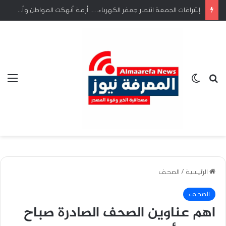
إشراقات الجمعة انتصار جعفر الكهرباء…. أزمة أنهكت المواطن وأرهقت الحياة.
بحث عن
الوضع المظلم
الق
الرئيسية
/
الصحف
الصحف
اهم عناوين الصحف الصادرة صباح