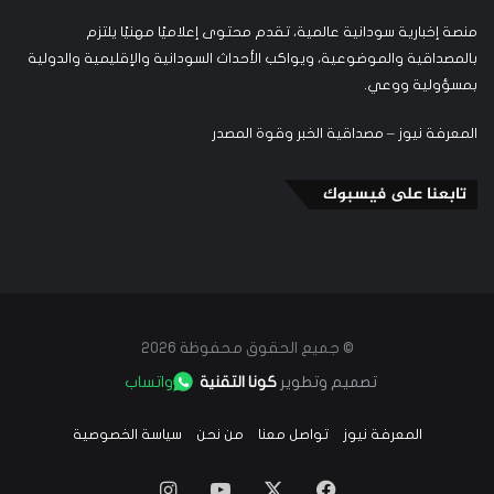
منصة إخبارية سودانية عالمية، تقدم محتوى إعلاميًا مهنيًا يلتزم
بالمصداقية والموضوعية، ويواكب الأحداث السودانية والإقليمية والدولية
بمسؤولية ووعي.
المعرفة نيوز – مصداقية الخبر وقوة المصدر
تابعنا على فيسبوك
© جميع الحقوق محفوظة 2026
تصميم وتطوير
كونا التقنية
واتساب
المعرفة نيوز
تواصل معنا
من نحن
سياسة الخصوصية
‫X
فيسبوك
‫YouTube
انستقرام