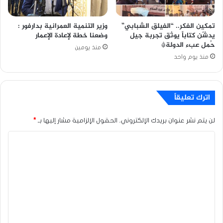
تمكين الفكر.. “الفيلق الشبابي”
وزير التنمية العمرانية بدارفور :
يدشّن كتاباً يوثق تجربة جيل
وضعنا خطة لإعادة الإعمار
حُمل عبء الدولة*
منذ يومين
منذ يوم واحد
اترك تعليقاً
لن يتم نشر عنوان بريدك الإلكتروني.
الحقول الإلزامية مشار إليها بـ
*
ا
ل
ت
ع
ل
ي