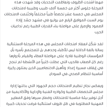
مهما اشتدت الظروف وتعاظمت التحديات وقد شهدت هذه
المرحلة جلوس أكثر من خمسة آلاف طبيب وطبيبة لامتحانات
المجلس في خمسة عشر تخصصاً طبياً مختلفاً واختُتمت الامتحانات
يوم السبت الموافق الرابع من يوليو في مشهد جسّد إرادة
الصمود والإصرار على مواصلة بناء القدرات الطبية رغم تداعيات
الحرب
لقد شكّل انعقاد امتحانات المجلس في هذه المرحلة الاستثنائية
رسالة بالغة الدلالة ليس للأطباء وحدهم بل للمجتمع بأسره بأن
المؤسسات الوطنية قادرة على مواصلة العطاء والقيام بأدوارها
رغم كل الصعاب فالحرب التي عطلت كثيراً من الأنشطة لم تنجح
في إيقاف مسيرة إعداد وتأهيل الاختصاصيين الذين يمثلون ركيزة
أساسية للنظام الصحي في السودان
ويعكس نجاح تنظيم الامتحانات حجم الجهود التي بذلتها إدارة
مجلس التخصصات الطبية وكوادره الفنية والإدارية والأكاديمية من
أجل توفير بيئة مناسبة للامتحانات وضمان سيرها وفق المعايير
المهنية المطلوبة في ظل ظروف استثنائية فرضت تحديات كبيرة