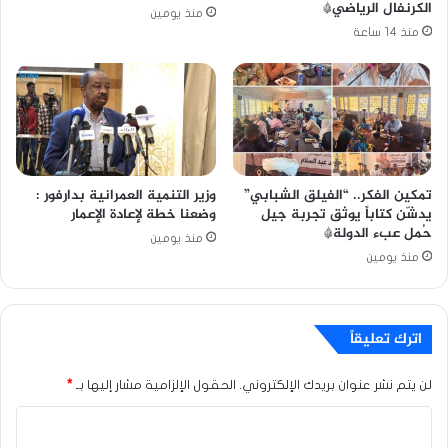
الكرنفال الرياضي*
منذ يومين
منذ 14 ساعة
تمكين الفكر.. “الفيلق الشبابي”
وزير التنمية العمرانية بدارفور :
يدشّن كتاباً يوثق تجربة جيل
وضعنا خطة لإعادة الإعمار
حُمل عبء الدولة*
منذ يومين
منذ يومين
اترك تعليقاً
لن يتم نشر عنوان بريدك الإلكتروني.
الحقول الإلزامية مشار إليها بـ
*
ا