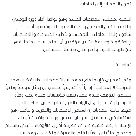
تحول التحديات إلى نجاحات
التحية لمجلس التخصصات الطبية وهو يواصل أداء دوره الوطني
والتحية لرئيس المجلس وتحية الصمود للبروفيسور أحمد فرح
شادول ولكل العاملين بالمجلس وللأطباء الذين خاضوا الامتحانات
بإرادة قوية وعزيمة لا تلين مؤكدين أن العلم سيظل دائماً أقوى
من ظروف الحرب وأقدر على صناعة المستقبل
*فاصلة*
وفي تقديري فإن ما قام به مجلس التخصصات الطبية خلال هذه
المرحلة لا يُعد إنجازاً إدارياً أو أكاديمياً فحسب بل يمثل موقفاً وطنياً
يستحق التوقف عنده فحين تتعثر مؤسسات كثيرة تحت وطأة
الحرب يثبت المجلس أن الإرادة القوية قادرة على صناعة النجاح
مهما كانت التحديات إن استمرار الامتحانات والتدريب والتأهيل هو
استثمار في مستقبل السودان الصحي ورسالة واضحة بأن بناء
الإنسان لا يقل أهمية عن أي معركة أخرى فالأوطان لا تُبنى بالسلاح
وحده وإنما تُبنى أيضاً بالعلم والمعرفة والكفاءات ومجلس