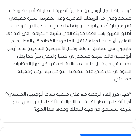
*ولما بات الرجل أبوجيبين مطلوباً لأجهزة المخابرات أصبحت زوجته
عسجد وهي من الرزيقات الماهرية ومن المقربين لأسرة حميدتي
تقوم بإدارة أعمال ابوجيبين وتغلغلت في مفاصل الدولة وحينما
أطلق الفريق ياسر العطا حديثه الذي نشرته “الكرامة” في أعدادها
الأولى بأن جسد الدولة مُثقل بالجنجويد القحاته كان العطا يعلم
مايجري في مفاصل الدولة، وخلال الأسبوعين الماضيين سافر أيمن
أبوجيبين مالك شركة عسجد إلى كينيا والتقى سراً كما يظن
بحميدتي من خلال جلسات مسائية ناعمة ولكن جهاز المخابرات
السوداني كان على علم بتفاصيل التواصل بين الرجل وكفيله
حميدتي.
*فهل قرار إلغاء الرخصة جاء على خلفية نشاط أبوجيبين المليشي؟
أم للأخطاء والتجاوزات الفنية الإجرائية والأخطاء الإدارية في منح
شركة لاتستحق من جهة لاتملك وحدها هذا الحق؟!.