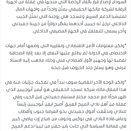
السودان لإصدار قرار بالغاء الرخصة التي منحها في غفلة من أجهزة
الرقابة لشركة مالكها الحقيقي يمثّل واحداً من واجهات المال
لمليشيا الدعم السريع وعسجد هي زوجته التي تمثّل الجيب
الداخلي لرجل له جيبين أحدهما يقطّر دولاراً من خزينة حميدتي
وآخر يسعى للتغلغل في الجهاز المصرفي الداخلي.
*ولكن معلومات الأمن الاقتصادي وتقاريره التي وضعها أمام جهات
الاختصاص في الدولة لم يطلع عليها البعض إلا بعد إثارة الصحافة
لقضية لها وجهين الأول اقتصادي فني وذلك ماذهب إليه الاستاذ
عزمي وهو يسلخ جلد الخروف قبل ذبحه .
*ولكن الوجه الآخر للقضية سوف نبدأ في تفكيك جزئيات منه في
هذا المقال،مالك شركة عسجد الحقيقي هو أيمن أبوجيبين الذي
ظهر فجأة مع محمد مختار مستشار حميدتي قبل الحرب وفي
غفلة من أهل نادي المريخ العريق أصبح ايمن أبوجيبين رئيساً
للنادي وتدفّقت أموال حميدتي نحو العرضة جنوب وأقطاب
وعاش،قادة النادي في توجّس وخوف من ضياع إرث رياضي كبير
في قمامة السياسة التي جاءت بابن حفتر من ليبيا لدعم المريخ