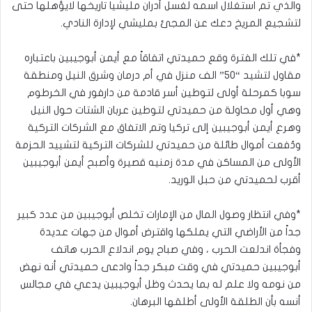
والذي تم استغلال اسمه لغسل أدران مليشيا تاريخها لايؤهلها حتى
لتشجيع المريخ دعك عن المجئ بمليشي لإدارة النادي.
*في تلك الفترة وقع حميدتي اتفاقاً مع أيمن أبوجيبين باعتباره
مقاول لتشيد “٥٠” الف منزل في أم درمان وشرق النيل ومنطقة
سوبا كمرحلة أولى لتوطين أسر قادمة من دارفور في الخرطوم
وهي أول محاولة من حميدتي لتوطين عربان الشتات حول النيل
وهرع أيمن أبوجيبين إلى تركيا وتم الاتفاق مع الشركات التركية
ودُفعت أموال طائلة من حميدتي للشركات التركية لتشييد الحزمة
الأولى من المساكن في مدة زمنيه قصيرة وأصبح أيمن أبوجيبين
أقرب لحميدتي من حبل الوريد.
*وفي انتظار وصول المال من الإمارات تخلص أبوجيبين من عدد كبير
جداً من الأراضي التي يملكها واقترض أموال من جهات عديدة
وفجأة اندلعت الحرب ، وفي صباح يوم اندلاع الحرب هاتف
أبوجيبين حميدتي في وقت مبكر جداً وادعى حميدتي أنه نهض
من نومه ولا علم له بما يحدث وظل أبوجيبين يدعي في مجالس
أنسه بأن الطلقة الأولى أطلقها البرهان.