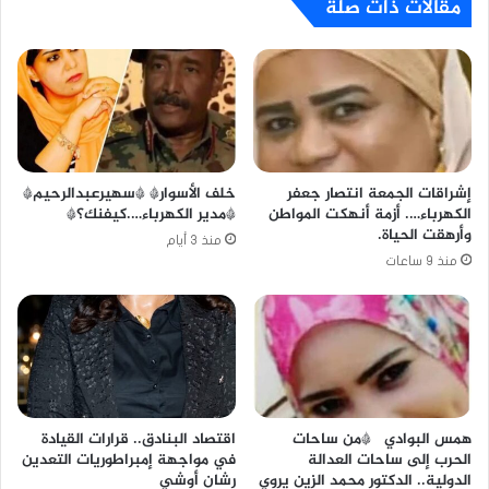
مقالات ذات صلة
خلف الأسوار* *سهيرعبدالرحيم*
إشراقات الجمعة انتصار جعفر
*مدير الكهرباء….كيفنك؟*
الكهرباء…. أزمة أنهكت المواطن
وأرهقت الحياة.
منذ 3 أيام
منذ 9 ساعات
همس البوادي *من ساحات
اقتصاد البنادق.. قرارات القيادة
الحرب إلى ساحات العدالة
في مواجهة إمبراطوريات التعدين
الدولية.. الدكتور محمد الزين يروي
رشان أوشي