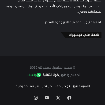
منصة إخبارية سودانية عالمية، تقدم محتوى إعلاميًا مهنيًا يلتزم
بالمصداقية والموضوعية، ويواكب الأحداث السودانية والإقليمية والدولية
بمسؤولية ووعي.
المعرفة نيوز – مصداقية الخبر وقوة المصدر
تابعنا على فيسبوك
© جميع الحقوق محفوظة 2026
تصميم وتطوير
كونا التقنية
واتساب
المعرفة نيوز
تواصل معنا
من نحن
سياسة الخصوصية
‫X
فيسبوك
‫YouTube
انستقرام