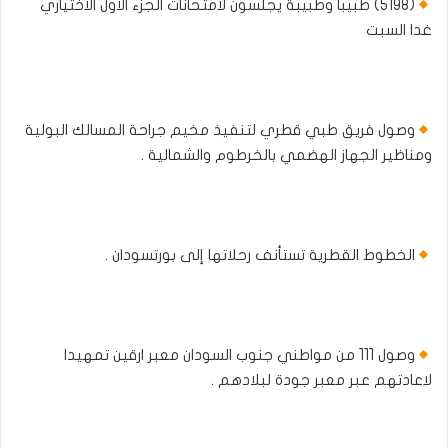
(5198) طبيباً وطبيبة يجلسون لامتحانات الجزء الأول الاختياري
غدا السبت
وصول فريق طبي قطري لتنفيذ مخيم جراحة المسالك البولية
ومناظير الجهاز الهضمي بالخرطوم والشمالية .
الخطوط القطرية تستأنف رحلاتها إلى بورتسودان .
وصول 111 من مواطني جنوب السودان معبر ارقين تمهيدا
لاعادتهم عبر معبر جودة لبلادهم .