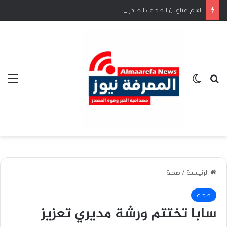
اهم عناوين الصحف الصادرة صباح اليوم الجمعة 7اغسطس
بحث عن
الوضع المظلم
الق
الرئيسية
/
صحة
صحة
سابا تختتم ورشة مديري تعزيز