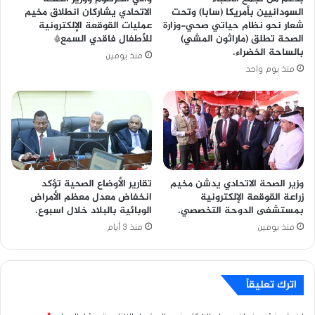
السودانيين بأمريكا (سابا) وتحت
الاتحادي يشاركان انطلاق مخيم
شعار نحو نظام حياتي صحي-وزارة
عمليات القوقعة الإلكترونية
الصحة تطلق (ماراثون المشي)
للأطفال فاقدي السمع*
بالساحة الخضراء.
منذ يومين
منذ يوم واحد
وزير الصحة الاتحادي يدشن مخيم
تقارير الأوضاع الصحية تؤكد
زراعة القوقعة الإلكترونية
انخفاض معدل معظم الأمراض
بمستشفى الدوحة التخصصي.
الوبائية بالبلاد خلال اسبوع.
منذ يومين
منذ 3 أيام
اترك تعليقاً