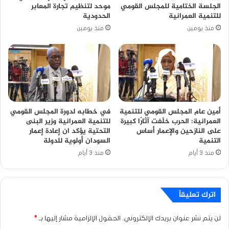
الجلسة الختامية للمجلس القومي
موحد لتنظيم تجارة المعابر
للتنمية العمرانية
الحدودية
منذ يومين
منذ يومين
أمين عام المجلس القومي للتنمية
في خطابه لدورة المجلس القومي
العمرانية: الحرب خلّفت آثارًا كبيرة
للتنمية العمرانية وزير البنى
على النازحين والإعمار أساس
التحتية يؤكد ان إعادة إعمار
التنمية
السودان أولوية للدولة
منذ 3 أيام
منذ 3 أيام
اترك تعليقاً
لن يتم نشر عنوان بريدك الإلكتروني.
الحقول الإلزامية مشار إليها بـ
*