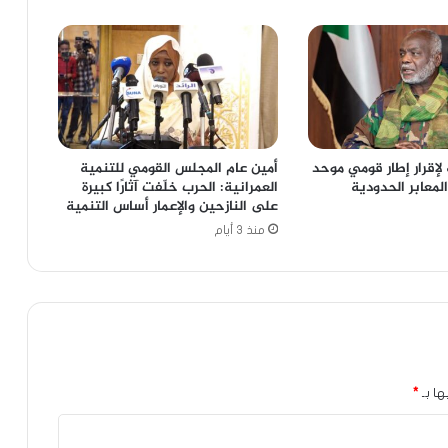
لإقرار إطار قومي موحد
أمين عام المجلس القومي للتنمية
المعابر الحدودية
العمرانية: الحرب خلّفت آثارًا كبيرة
على النازحين والإعمار أساس التنمية
منذ 3 أيام
ها بـ
*