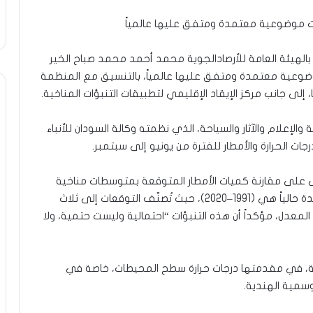
بؤات موضوعية معتمدة ومتفق عليها عالمياً
فة الطوارئ بالهيئة العامة للأرصادالجوية محمد أحمد محمد صباح الخير
موضوعية معتمدة ومتفق عليها عالمياً، بالتنسيق مع المنظمة
ا، إلى جانب مركز الإيقاد الإقليمي لتطبيقات التنبؤات المناخية.
التنويري رقم (56) لوزارة الثقافة والإعلام والآثار والسياحة، الذي نظمته وكالة السودان للأنباء
ات الحرارة والأمطار للفترة من يونيو إلى سبتمبر.
نى على مقارنة كميات الأمطار المتوقعة بمتوسطات مناخية
تمتد لثلاثين عاماً، موضحاً أن الفترة المرجعية المعتمدة حالياً هي (1991–2020)، حيث تُصنّف التوقعات إلى ثلاث
لمعدل، مؤكداً أن هذه التنبؤات “احتمالية وليست حتمية، ولا
سية، في مقدمتها درجات حرارة سطح المحيطات، خاصة في
وسمية الهندية.