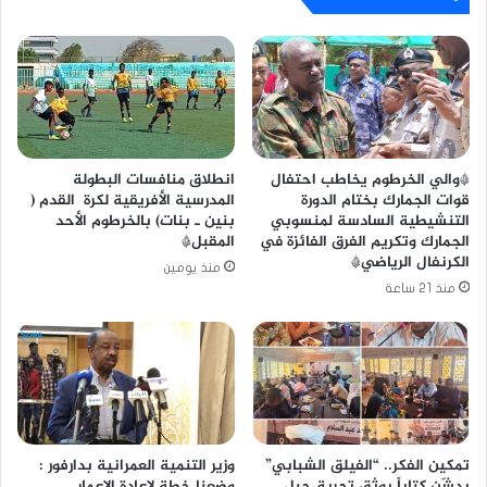
*والي الخرطوم يخاطب احتفال
انطلاق منافسات البطولة
قوات الجمارك بختام الدورة
المدرسية الأفريقية لكرة القدم (
التنشيطية السادسة لمنسوبي
بنين ـ بنات) بالخرطوم الأحد
الجمارك وتكريم الفرق الفائزة في
المقبل*
الكرنفال الرياضي*
منذ يومين
منذ 21 ساعة
تمكين الفكر.. “الفيلق الشبابي”
وزير التنمية العمرانية بدارفور :
يدشّن كتاباً يوثق تجربة جيل
وضعنا خطة لإعادة الإعمار