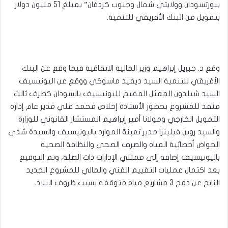
ببورتسودان وولايتي شمال وجنوب كردفان” بمبلغ 51 مليون دولار
بتمويل من البنك الأفريقي للتنمية.
وقع د. جبريل إبراهيم وزير المالية الاتفاقية فيما وقع عن البنك
الأفريقي للتنمية السيد ديفيد ماسوكي ووقع عن اليونيسيف
السيد شيلدون الممثل المقيم لليونيسيف بالسودان كطرف ثالث
منفذ للمشروع بحضور الأستاذة إخلاص محمد علي مدير عام إدارة
التمويل الخارجي ومولانا أمير إبراهيم المستشار القانوني للوزارة
والسيد روبن فيلينزا مدير تعبئة الموارد باليونيسيف والسيدة شذى
الخواض أخصائية المياه والصرف الصحي والنظافة الصحية
باليونيسيف إضافة إلى ممثلي الإدارات ذات الصلة، وتم التوقيع
بعد اكتمال عمليات التقييم الفني والمالي للمشروع الجديد
الناتج عن دمج 3 مشاريع مياه متوقفة بسبب ظروف البلاد.