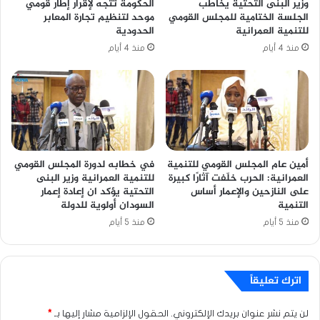
وزير البنى التحتية يخاطب
الحكومة تتجه لإقرار إطار قومي
الجلسة الختامية للمجلس القومي
موحد لتنظيم تجارة المعابر
للتنمية العمرانية
الحدودية
منذ 4 أيام
منذ 4 أيام
أمين عام المجلس القومي للتنمية
في خطابه لدورة المجلس القومي
العمرانية: الحرب خلّفت آثارًا كبيرة
للتنمية العمرانية وزير البنى
على النازحين والإعمار أساس
التحتية يؤكد ان إعادة إعمار
التنمية
السودان أولوية للدولة
منذ 5 أيام
منذ 5 أيام
اترك تعليقاً
لن يتم نشر عنوان بريدك الإلكتروني.
الحقول الإلزامية مشار إليها بـ
*