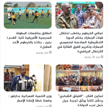
*والي الخرطوم يخاطب احتفال
انطلاق منافسات البطولة
قوات الجمارك بختام الدورة
المدرسية الأفريقية لكرة القدم (
التنشيطية السادسة لمنسوبي
بنين ـ بنات) بالخرطوم الأحد
الجمارك وتكريم الفرق الفائزة في
المقبل*
الكرنفال الرياضي*
منذ يومين
منذ 19 ساعة
تمكين الفكر.. “الفيلق الشبابي”
وزير التنمية العمرانية بدارفور :
يدشّن كتاباً يوثق تجربة جيل
وضعنا خطة لإعادة الإعمار
حُمل عبء الدولة*
منذ يومين