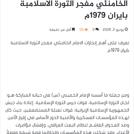
الخامنئي مفجر الثورة الاسلامبة
بايران 1979م
يونيو 2, 2026
0
58
أقل من دقيقة
تعرف على أهم إنجازات الامام الخامنئي مفجر الثورة الاسلامبة
بايران 1979م
ومن جملة ما أسسه الإمام الخميني (س) في حياته المباركة هـو:
لجـان الثورة الإسلامية، قوات حرس الثورة الإسلامية، إعادة بناء جيش
الجمهورية الإسلامية الإيرانية، قوات تعبئة المستضعفين، حيث كان
لهـذه المؤسسـات العسكرية والأمنية الدور الأساس في إقرار الأمن،
وصد العـدوان الغاشـم لنظام البعث العراقي، وإفشال مؤامرات
الأعداء، وقد شكلت هذه المؤسسـات وانجازاتها قصة شيقة وفصلاً