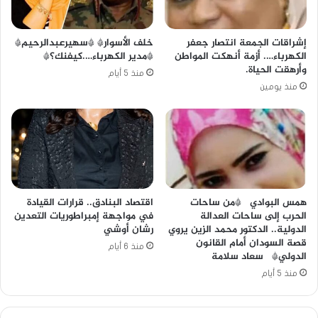
خلف الأسوار* *سهيرعبدالرحيم*
إشراقات الجمعة انتصار جعفر
*مدير الكهرباء….كيفنك؟*
الكهرباء…. أزمة أنهكت المواطن
وأرهقت الحياة.
منذ 5 أيام
منذ يومين
همس البوادي *من ساحات
اقتصاد البنادق.. قرارات القيادة
الحرب إلى ساحات العدالة
في مواجهة إمبراطوريات التعدين
الدولية.. الدكتور محمد الزين يروي
رشان أوشي
قصة السودان أمام القانون
منذ 6 أيام
الدولي* سعاد سلامة
منذ 5 أيام