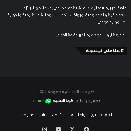
منصة إخبارية سودانية عالمية، تقدم محتوى إعلاميًا مهنيًا يلتزم
بالمصداقية والموضوعية، ويواكب الأحداث السودانية والإقليمية والدولية
بمسؤولية ووعي.
المعرفة نيوز – مصداقية الخبر وقوة المصدر
تابعنا على فيسبوك
© جميع الحقوق محفوظة 2026
تصميم وتطوير
كونا التقنية
واتساب
المعرفة نيوز
تواصل معنا
من نحن
سياسة الخصوصية
‫X
فيسبوك
‫YouTube
انستقرام