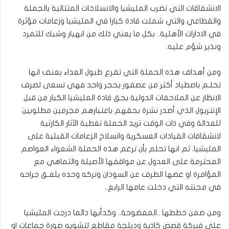
الانشقاقات التي تضرب المليشيا والانسلاخات المتتالية بالجملة
والقطاعي والتي شملت قادة كبارا في المليشيا وزعامات مؤثرة
في الادارات الأهلية.. بكل ما يعني ذلك من انهيار وشيك للتمرد
ونذير شؤم عليه.
ومن أهداف هذه الحملة التي تقرع طبول العداء بعنف انها
تحلـم باصطياد أكثر من عصفور بحجر واحد فهي تسعى لصرف
الانظار عن الملاحقات الدولية بحق قادة المليشيا الكبار من قبل
الإنتربول الذي أصدر نشرة بحقهم باعتبارهم مجرمين مطلوبين
للعدالة وفي ذات الوقت تريد الحملة تغطية الآثار الكارثية
لانشقاقات القيادات العسكرية وانسلاخ الزعامات القبلية على
المليشيا. ثم انها تحلم بأن ترغم هذه الحملة الشعواء العواصم
المحترمة على العدول عن مواقفها الأصيلة والتماهي مع
المؤامرة او غضها الطرف عن السودان وتركه وحده يلعـق جراحه
في محنته التي دخلت عامها الرابع..
ومن ضمن خططها ..المفضوحة.. وكدأبها دائما درجت المليشيا
على فبركة قصص كاذبة ودبلجة مقاطع لتشويه صورة جماعات او