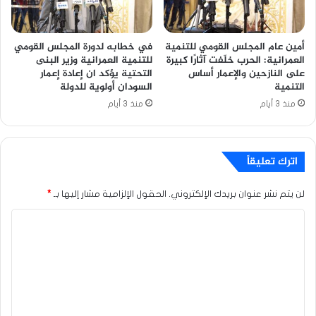
أمين عام المجلس القومي للتنمية
في خطابه لدورة المجلس القومي
العمرانية: الحرب خلّفت آثارًا كبيرة
للتنمية العمرانية وزير البنى
على النازحين والإعمار أساس
التحتية يؤكد ان إعادة إعمار
التنمية
السودان أولوية للدولة
منذ 3 أيام
منذ 3 أيام
اترك تعليقاً
لن يتم نشر عنوان بريدك الإلكتروني.
الحقول الإلزامية مشار إليها بـ
*
ا
ل
ت
ع
ل