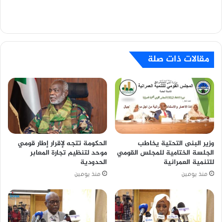
مقالات ذات صلة
وزير البنى التحتية يخاطب
الحكومة تتجه لإقرار إطار قومي
الجلسة الختامية للمجلس القومي
موحد لتنظيم تجارة المعابر
للتنمية العمرانية
الحدودية
منذ يومين
منذ يومين