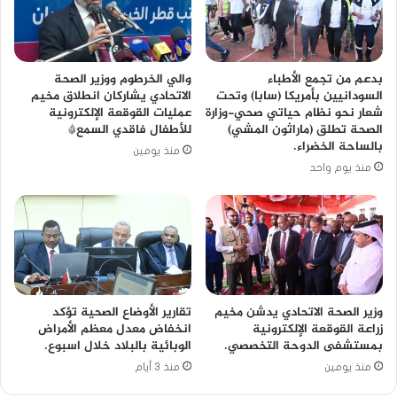
بدعم من تجمع الأطباء
والي الخرطوم ووزير الصحة
السودانيين بأمريكا (سابا) وتحت
الاتحادي يشاركان انطلاق مخيم
شعار نحو نظام حياتي صحي-وزارة
عمليات القوقعة الإلكترونية
الصحة تطلق (ماراثون المشي)
للأطفال فاقدي السمع*
بالساحة الخضراء.
منذ يومين
منذ يوم واحد
وزير الصحة الاتحادي يدشن مخيم
تقارير الأوضاع الصحية تؤكد
زراعة القوقعة الإلكترونية
انخفاض معدل معظم الأمراض
بمستشفى الدوحة التخصصي.
الوبائية بالبلاد خلال اسبوع.
منذ يومين
منذ 3 أيام