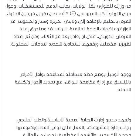
من وزارته للطوارئ بكل الولايات، بجانب الدعم للمستشفيات، وحول
مرض التهاب الكبدالفيروسي (E) كشف عن تكوين فريقين لاحتواء
المرض بالاقليم بالإضافة إلى ولايتي الجزيرة وسنار والمكونين من
الوزارة ومنظمات الصحة العالمية، اليونسيف وصندوق إعانة
المرضى الكويتي، على ان يغادرا بعد غدٍ الثلاثاء، ومن ثم إعداد
تقريرين مفصلين ورفعهما للاتحادية لتحديد التدخلات المطلوبة.
ووجه الوكيل،بوضع خطة متكاملة لمكافحة نواقل الأمراض
بالتنسيق مع إدارة مكافحة النواقل، مع تحديد الأدوار وتكلفة
الحملة.
وتعهد مديرو إدارات الرعاية الصحية الأساسية،والطب العلاجي
بجانب إدارة المشروعات، بالعمل على توفير المطلوبات،ومنها
محطة الأكسجين، والأشعة المقطعية بتمويل من المالية