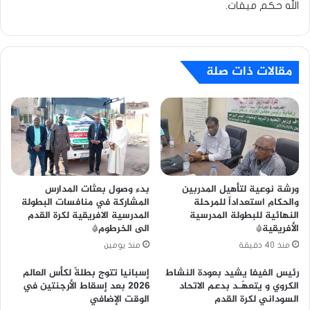
الله حكم ميقات.
مقالات ذات صلة
ورشة نوعية لتأهيل المدربين
بدء وصول بعثات المدارس
والحكام استعداداً للمرحلة
المشاركة في منافسات البطولة
النهائية للبطولة المدرسية
المدرسية الافريقية لكرة القدم
الأفريقية*
الى الخرطوم*
منذ 40 دقيقة
منذ يومين
رئيس الفيفا يشيد بعودة النشاط
إسبانيا تتوج بطلةً لكأس العالم
الكروي و يتعهّـد بدعم الاتحاد
2026 بعد إسقاط الأرجنتين في
السوداني لكرة القدم
الوقت الإضافي