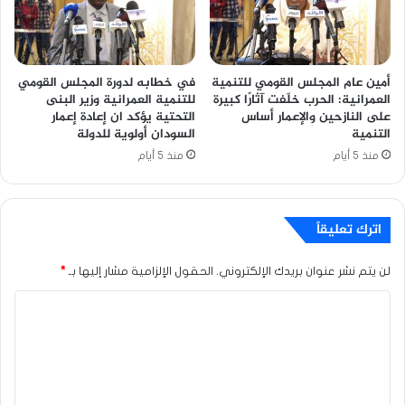
أمين عام المجلس القومي للتنمية
في خطابه لدورة المجلس القومي
العمرانية: الحرب خلّفت آثارًا كبيرة
للتنمية العمرانية وزير البنى
على النازحين والإعمار أساس
التحتية يؤكد ان إعادة إعمار
التنمية
السودان أولوية للدولة
منذ 5 أيام
منذ 5 أيام
اترك تعليقاً
لن يتم نشر عنوان بريدك الإلكتروني.
الحقول الإلزامية مشار إليها بـ
*
ا
ل
ت
ع