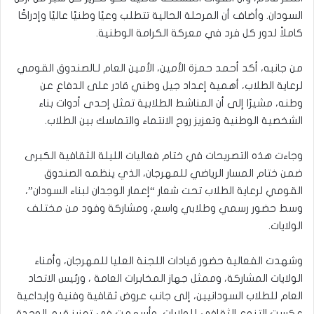
السودان. وأضاف أن المرحلة الحالية تتطلب وعيًا وطنيًا عاليًا وإدراكًا
كاملاً لدور كل فرد في معركة الكرامة الوطنية.
من جانبه، أكد أحمد حمزة الأمين، الأمين العام لـالصندوق القومي
لرعاية الطلاب، أهمية إعداد جيل وطني قادر على الدفاع عن
وطنه، مشيرًا إلى أن المناشط الطلابية تمثل إحدى أدوات بناء
الشخصية الوطنية وتعزيز روح الانتماء والتماسك بين الطلاب.
وجاءت هذه التصريحات في ختام فعاليات الليلة الثقافية الكبرى
ضمن ختام المسار الرياضي للمهرجان، الذي ينظمه الصندوق
القومي لرعاية الطلاب تحت شعار “إعمار الوجدان لبناء السودان”،
وسط حضور رسمي وطلابي واسع، ومشاركة وفود من مختلف
الولايات.
وشهدت الفعالية حضور قيادات اللجنة العليا للمهرجان، وأمناء
الولايات المشاركة، وممثل جهاز المخابرات العامة ، ورئيس الاتحاد
العام للطلاب السودانيين، إلى جانب عروض ثقافية وفنية وإبداعية
عكست التنوع الثقافي للولايات، وأسهمت في تعزيز قيم الوحدة