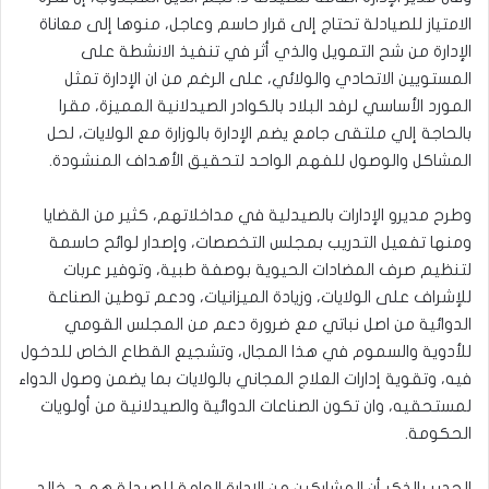
الامتياز للصيادلة تحتاج إلى قرار حاسم وعاجل، منوها إلى معاناة
الإدارة من شح التمويل والذي أثر في تنفيذ الانشطة على
المستويين الاتحادي والولائي، على الرغم من ان الإدارة تمثل
المورد الأساسي لرفد البلاد بالكوادر الصيدلانية المميزة، مقرا
بالحاجة إلي ملتقى جامع يضم الإدارة بالوزارة مع الولايات، لحل
المشاكل والوصول للفهم الواحد لتحقيق الأهداف المنشودة.
وطرح مديرو الإدارات بالصيدلية في مداخلاتهم، كثير من القضايا
ومنها تفعيل التدريب بمجلس التخصصات، وإصدار لوائح حاسمة
لتنظيم صرف المضادات الحيوية بوصفة طبية، وتوفير عربات
للإشراف على الولايات، وزيادة الميزانيات، ودعم توطين الصناعة
الدوائية من اصل نباتي مع ضرورة دعم من المجلس القومي
للأدوية والسموم في هذا المجال، وتشجيع القطاع الخاص للدخول
فيه، وتقوية إدارات العلاج المجاني بالولايات بما يضمن وصول الدواء
لمستحقيه، وان تكون الصناعات الدوائية والصيدلانية من أولويات
الحكومة.
الجدير بالذكر أن المشاركين من الإدارة العامة للصيدلة هم د. خالد