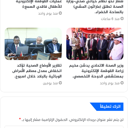
شعار نحو نظام حياتي صحي-وزارة
عمليات القوقعة الإلكترونية
الصحة تطلق (ماراثون المشي)
للأطفال فاقدي السمع*
بالساحة الخضراء.
منذ يوم واحد
منذ 6 ساعات
وزير الصحة الاتحادي يدشن مخيم
تقارير الأوضاع الصحية تؤكد
زراعة القوقعة الإلكترونية
انخفاض معدل معظم الأمراض
بمستشفى الدوحة التخصصي.
الوبائية بالبلاد خلال اسبوع.
منذ يوم واحد
منذ يومين
اترك تعليقاً
لن يتم نشر عنوان بريدك الإلكتروني.
الحقول الإلزامية مشار إليها بـ
*