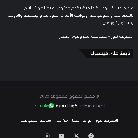
منصة إخبارية سودانية عالمية، تقدم محتوى إعلاميًا مهنيًا يلتزم
بالمصداقية والموضوعية، ويواكب الأحداث السودانية والإقليمية والدولية
بمسؤولية ووعي.
المعرفة نيوز – مصداقية الخبر وقوة المصدر
تابعنا على فيسبوك
© جميع الحقوق محفوظة 2026
تصميم وتطوير
كونا التقنية
واتساب
المعرفة نيوز
تواصل معنا
من نحن
سياسة الخصوصية
‫X
فيسبوك
‫YouTube
انستقرام