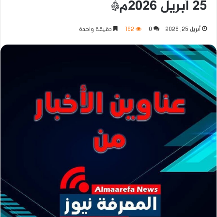
٢٥ أبريل ٢٠٢٦م*
أبريل 25, 2026
0
182
دقيقة واحدة