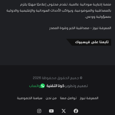
منصة إخبارية سودانية عالمية، تقدم محتوى إعلاميًا مهنيًا يلتزم
بالمصداقية والموضوعية، ويواكب الأحداث السودانية والإقليمية والدولية
بمسؤولية ووعي.
المعرفة نيوز – مصداقية الخبر وقوة المصدر
تابعنا على فيسبوك
© جميع الحقوق محفوظة 2026
تصميم وتطوير
كونا التقنية
واتساب
المعرفة نيوز
تواصل معنا
من نحن
سياسة الخصوصية
‫X
فيسبوك
‫YouTube
انستقرام