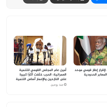
لإقرار إطار قومي موحد
أمين عام المجلس القومي للتنمية
المعابر الحدودية
العمرانية: الحرب خلّفت آثارًا كبيرة
على النازحين والإعمار أساس التنمية
منذ يومين