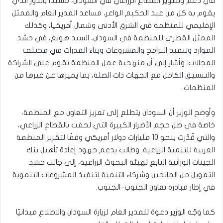
في دعم وتطوير القطاع الزراعي في السودان، مشيدًا بالدور الذي
يقوم به كل من عبد الحكيم الواعر، مساعد المدير العام والممثل
الإقليمي للمنظمة في الشرق الأدنى وشمال أفريقيا، وكذلك
الممثل القطري للمنظمة في السودان، السيد هونغ، في حشد
الموارد وتنفيذ البرامج والمشروعات وبناء القدرات في مختلف
المجالات. وأشار إلى أن منهجية عمل المنظمة تقوم على الشراكة
والتنسيق الكامل مع الجهات ذات الصلة، بما يميزها عن غيرها من
المنظمات.
وأوضح الوزير أن السودان يتطلع إلى تعزيز التعاون مع المنظمة،
خاصة في ظل حجم الأضرار الكبيرة التي لحقت بالقطاع الزراعي،
والتي قُدّرت بنحو 10 مليارات دولار أمريكي وفقًا لتقرير المنظمة
العربية للتنمية الزراعية. وطالب بدعم جهود إعادة تأهيل بنك
الجينات الوراثية التابع لهيئة البحوث الزراعية، إلى جانب حشد
التمويل من المانحين وشركاء التنمية لتنفيذ المشروعات التنموية
في إطار مبادرة تعاون الجنوب–الجنوب.
كما وجّه الوزير دعوة للمدير العام لزيارة السودان والاطلاع ميدانيًا