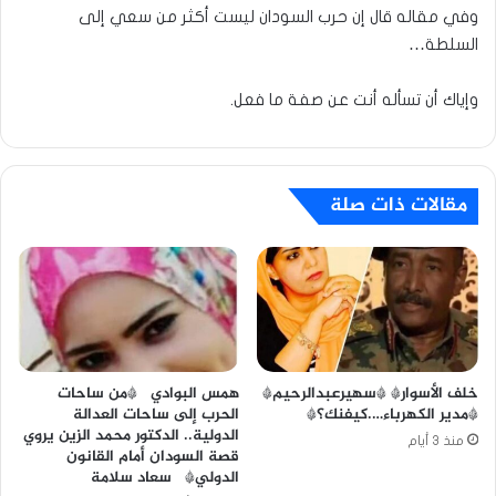
وفي مقاله قال إن حرب السودان ليست أكثر من سعي إلى
السلطة…
وإياك أن تسأله أنت عن صفة ما فعل.
مقالات ذات صلة
خلف الأسوار* *سهيرعبدالرحيم*
همس البوادي *من ساحات
*مدير الكهرباء….كيفنك؟*
الحرب إلى ساحات العدالة
الدولية.. الدكتور محمد الزين يروي
منذ 3 أيام
قصة السودان أمام القانون
الدولي* سعاد سلامة