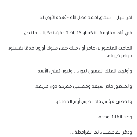
اخر الليل – اسحاق احمد فصل الله -(هذه الأرض لنا
في أيام مقاومة الانكسار، كتابات تتدفق تذكرنا… ما نحن.
الحاجب المنصور بن عامر أول ملك جعل ملوك أوروبا خدمًا يغسلون
حوافر خيوله،
وأولهم الملك المغرور، ليون… وليون تعني الأسد.
والمنصور خاض سبعة وخمسين معركة دون هزيمة.
والخصي مؤنس قاد الحرس أيام المقتدر،
وصد انقلابًا وحده،
ودمّر الفاطميين، ثم القرامطة…