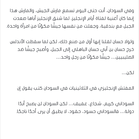
وفي السودان، أنت حتى اليوم تسمع مارش الجيش، والمارش هذا
إنما كان أغنية لفتاة أيام الإنجليز، لما شنق الإنجليز أباها صعدت
الجبل مع بندقية، وجعلت من نفسها جيشًا مكوّنًا من امرأة واحدة.
ولولا حسان لقلنا إنها أول من صنع ذلك، لكن لما سقطت الأندلس
خرج حسان بن أبي حسان الباهلي إلى الجبل، وأصبح جيشًا ضد
الصليبيين… جيشًا مكوّنًا من رجل واحد…
لكن…
المفتش الإنجليزي في الثلاثينيات في السودان كتب يقول إن
السوداني كريم، شجاع، عفيف… لكن السودان لن يصبح أبدًا
دولة… فالسوداني حسود، حقود، لا يطيق أن يرى أحدًا ناجحًا.