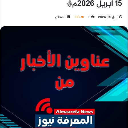
١٥ أبريل ٢٠٢٦م*
أبريل 15, 2026
0
130
3 دقائق