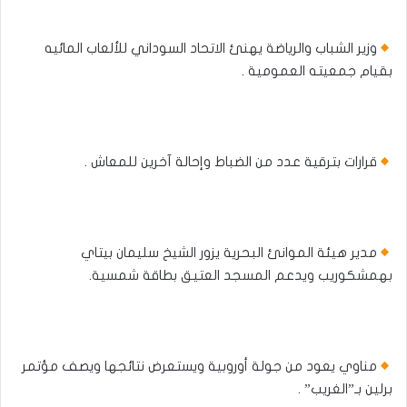
وزير الشباب والرياضة يهنئ الاتحاد السوداني للألعاب المائيه
بقيام جمعيته العمومية .
قرارات بترقية عدد من الضباط وإحالة آخرين للمعاش .
مدير هيئة الموانئ البحرية يزور الشيخ سليمان بيتاي
بهمشكوريب ويدعم المسجد العتيق بطاقة شمسية.
مناوي يعود من جولة أوروبية ويستعرض نتائجها ويصف مؤتمر
برلين بـ”الغريب” .