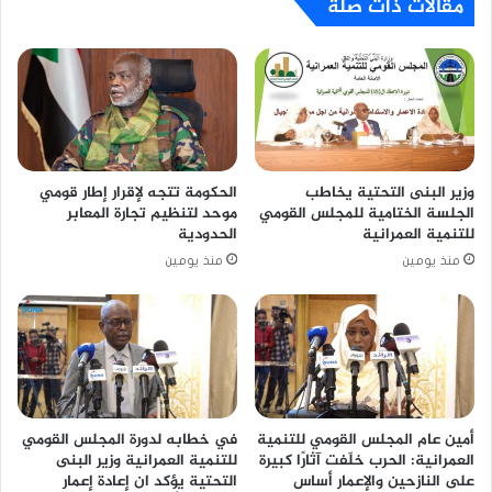
مقالات ذات صلة
وزير البنى التحتية يخاطب
الحكومة تتجه لإقرار إطار قومي
الجلسة الختامية للمجلس القومي
موحد لتنظيم تجارة المعابر
للتنمية العمرانية
الحدودية
منذ يومين
منذ يومين
أمين عام المجلس القومي للتنمية
في خطابه لدورة المجلس القومي
العمرانية: الحرب خلّفت آثارًا كبيرة
للتنمية العمرانية وزير البنى
على النازحين والإعمار أساس
التحتية يؤكد ان إعادة إعمار