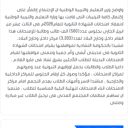
واوضح وزير التعليم والتربية الوطنية ان الإجتماع إطمأن على
إكتمال كافة الترتيبات التى قامت بها وزارة التعليم والتربية الوطنية
لانعقاد امتحانات الشهادة الثانوية للعام2026م فى الثالث عشر من
ابريل الجارى بجلوس عدد(560) الف طالب وطالبة للإمتحانات هذا
العام داخل وخارج البلاد لعدد(3,333) مركز داخل وخارج البلاد،
مشيدا بالحكومة التشادية لموافقتها بقيام امتحانات الشهادة
الثانوية فى مدينتى أبشى وأم جمينا ونتمنى موافقتها لقيام
الامتحانات البديلة للطلاب اللأجئين بشرق تشاد فى مايو القادم ،
داعيا الطلاب والطالبات بحمل اوراقهم الثبوتية عند وصولهم
لمراكز الامتحانات ، مؤكدا وصول كل ارقام الجلوس للمراكز الداخلية
والخارجية ، مناشدا الاسر وأمهات الطلاب بعدم التجمع امام مراكز
الامتحانات اثناء الامتحانات لتهئية البئية المناسبة للطلاب ، متنميا
ان تساهم منظمات المجتمع المدنى فى ترحيل الطلاب عبر مبادرة
وصلنى