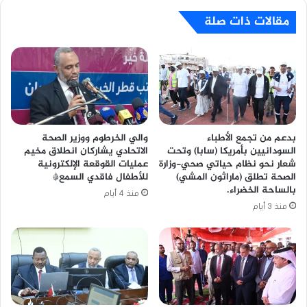
مقالات ذات صلة
بدعم من تجمع الأطباء
والي الخرطوم ووزير الصحة
السودانيين بأمريكا (سابا) وتحت
الاتحادي يشاركان انطلاق مخيم
شعار نحو نظام حياتي صحي-وزارة
عمليات القوقعة الإلكترونية
الصحة تطلق (ماراثون المشي)
للأطفال فاقدي السمع*
بالساحة الخضراء.
منذ 4 أيام
منذ 3 أيام