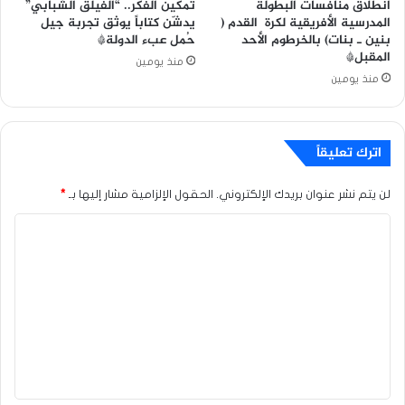
انطلاق منافسات البطولة
تمكين الفكر.. “الفيلق الشبابي”
المدرسية الأفريقية لكرة القدم (
يدشّن كتاباً يوثق تجربة جيل
بنين ـ بنات) بالخرطوم الأحد
حُمل عبء الدولة*
المقبل*
منذ يومين
منذ يومين
اترك تعليقاً
لن يتم نشر عنوان بريدك الإلكتروني.
الحقول الإلزامية مشار إليها بـ
*
ا
ل
ت
ع
ل
ي
ق