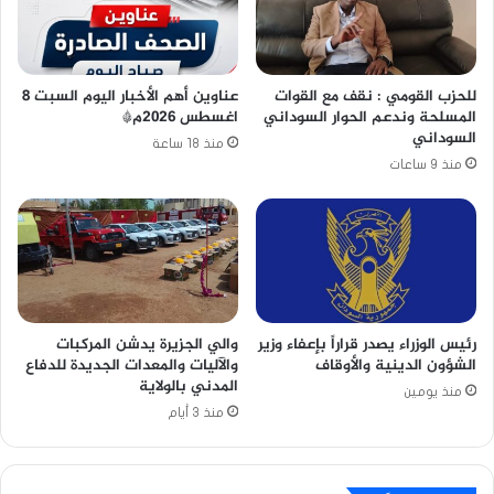
للحزب القومي : نقف مع القوات
عناوين أهم الأخبار اليوم السبت ٨
المسلحة وندعم الحوار السوداني
اغسطس ٢٠٢٦م*
السوداني
منذ 18 ساعة
منذ 9 ساعات
رئيس الوزراء يصدر قراراً بإعفاء وزير
والي الجزيرة يدشن المركبات
الشؤون الدينية والأوقاف
والآليات والمعدات الجديدة للدفاع
المدني بالولاية
منذ يومين
منذ 3 أيام