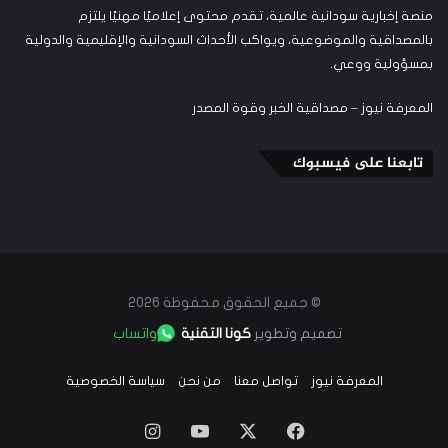
منصة إخبارية سودانية عالمية، تقدم محتوى إعلاميًا مهنيًا يلتزم
بالمصداقية والموضوعية، ويواكب الأحداث السودانية والإقليمية والدولية
بمسؤولية ووعي.
المعرفة نيوز – مصداقية الخبر وقوة المصدر
تابعنا على فيسبوك
© جميع الحقوق محفوظة 2026
تصميم وتطوير
كونا التقنية
واتساب
المعرفة نيوز
تواصل معنا
من نحن
سياسة الخصوصية
‫X
فيسبوك
‫YouTube
انستقرام