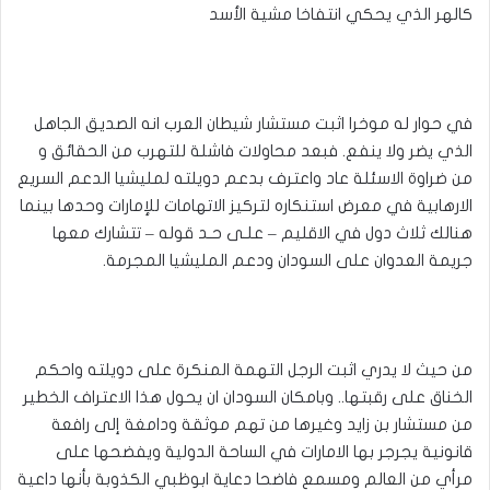
كالهر الذي يحكي انتفاخا مشية الأسد
في حوار له موخرا اثبت مستشار شيطان العرب انه الصديق الجاهل
الذي يضر ولا ينفع. فبعد محاولات فاشلة للتهرب من الحقائق و
من ضراوة الاسئلة عاد واعترف بدعم دويلته لمليشيا الدعم السريع
الارهابية في معرض استنكاره لتركيز الاتهامات للإمارات وحدها بينما
هنالك ثلاث دول في الاقليم – علـى حـد قوله – تتشارك معها
جريمة العدوان على السودان ودعم المليشيا المجرمة.
من حيث لا يدري اثبت الرجل التهمة المنكرة على دويلته واحكم
الخناق على رقبتها.. وبامكان السودان ان يحول هذا الاعتراف الخطير
من مستشار بن زايد وغيرها من تهم موثقة ودامغة إلى رافعة
قانونية يجرجر بها الامارات في الساحة الدولية ويفضحها على
مرأي من العالم ومسمع فاضحا دعاية ابوظبي الكذوبة بأنها داعية