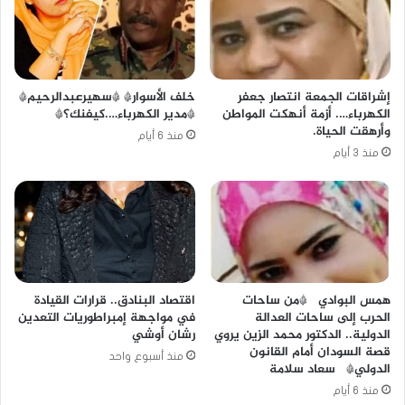
خلف الأسوار* *سهيرعبدالرحيم*
إشراقات الجمعة انتصار جعفر
*مدير الكهرباء….كيفنك؟*
الكهرباء…. أزمة أنهكت المواطن
وأرهقت الحياة.
منذ 6 أيام
منذ 3 أيام
همس البوادي *من ساحات
اقتصاد البنادق.. قرارات القيادة
الحرب إلى ساحات العدالة
في مواجهة إمبراطوريات التعدين
الدولية.. الدكتور محمد الزين يروي
رشان أوشي
قصة السودان أمام القانون
منذ أسبوع واحد
الدولي* سعاد سلامة
منذ 6 أيام