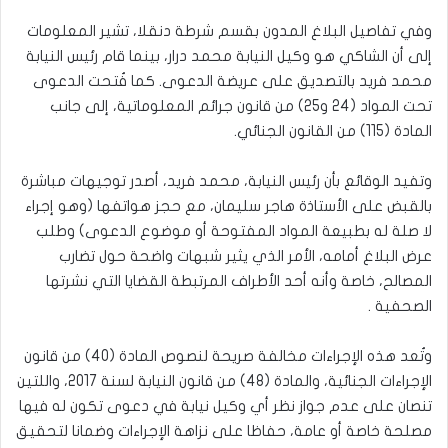
وفي تفاصيل البلاغ المدون بقسم شرطة دنقلا، تشير المعلومات
إلى أن الشاكي هو وكيل النيابة محمد درار، بينما قام رئيس النيابة
محمد فريد بالتصديق على عريضة الدعوى. كما فُتحت الدعوى
تحت المواد (24 و25) من قانون جرائم المعلوماتية، إلى جانب
المادة (115) من القانون الجنائي.
وتفيد الوقائع بأن رئيس النيابة، محمد فريد، أصدر توجيهات مباشرة
بالقبض على الأستاذة هاجر سليمان، مع حجز هواتفها (وهو إجراء
لا صلة له بطبيعة المواد المفتوحة أو موضوع الدعوى) وطلب
عرض البلاغ أمامه، الأمر الذي يثير شبهات واضحة حول تضارب
المصالح، خاصة وأنه أحد الأطراف المرتبطة القضايا التي نشرتها
الصحفية .
وتُعد هذه الإجراءات مخالفة صريحة لنصوص المادة (40) من قانون
الإجراءات الجنائية، والمادة (48) من قانون النيابة لسنة 2017، واللتين
تنصان على عدم جواز نظر أي وكيل نيابة في دعوى تكون له فيها
مصلحة خاصة أو عامة، حفاظا على نزاهة الإجراءات وضمانا لتحقيق