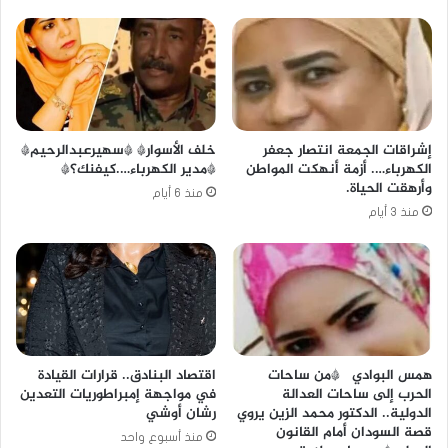
خلف الأسوار* *سهيرعبدالرحيم*
إشراقات الجمعة انتصار جعفر
*مدير الكهرباء….كيفنك؟*
الكهرباء…. أزمة أنهكت المواطن
وأرهقت الحياة.
منذ 6 أيام
منذ 3 أيام
همس البوادي *من ساحات
اقتصاد البنادق.. قرارات القيادة
الحرب إلى ساحات العدالة
في مواجهة إمبراطوريات التعدين
الدولية.. الدكتور محمد الزين يروي
رشان أوشي
قصة السودان أمام القانون
منذ أسبوع واحد