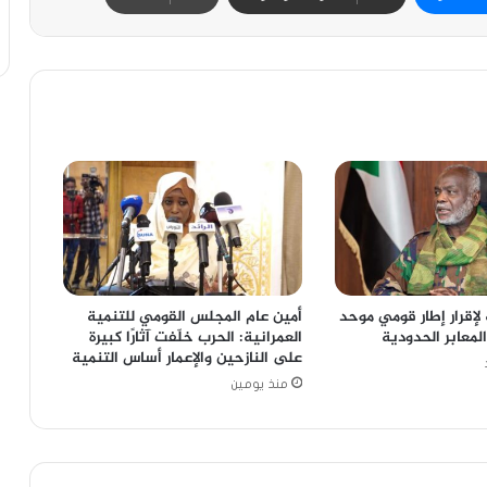
لإقرار إطار قومي موحد
أمين عام المجلس القومي للتنمية
المعابر الحدودية
العمرانية: الحرب خلّفت آثارًا كبيرة
على النازحين والإعمار أساس التنمية
منذ يومين