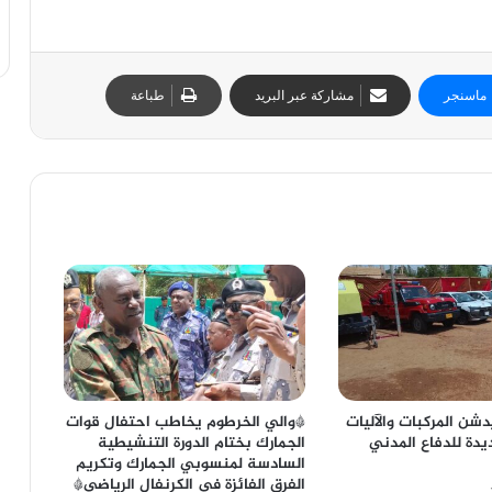
ماسنجر
مشاركة عبر البريد
طباعة
دشن المركبات والآليات
*والي الخرطوم يخاطب احتفال قوات
يدة للدفاع المدني
الجمارك بختام الدورة التنشيطية
السادسة لمنسوبي الجمارك وتكريم
الفرق الفائزة في الكرنفال الرياضي*