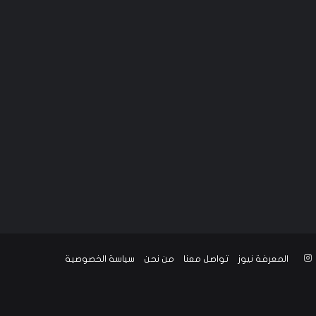
‫YouTub
انستقرام
المعرفة نيوز
تواصل معنا
من نحن
سياسة الخصوصية