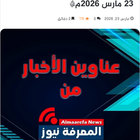
٢٣ مارس ٢٠٢٦م*
مارس 23, 2026
0
115
2 دقائق