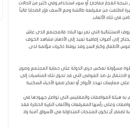
نتيجة انفجار مفاجئ أو سوء استخدام.وفي كثير من الحالات
يرة انطلقت من مفرقعة طائشة ومع الأسف فإن الضحايا غالباً
امن في تلك الألعاب.
ف الاستثنائية التي تمر بها البلاد فالمجتمع الذي عاش
يحتاج إلى أصوات إضافية تعيد إلى الأذهان مشاهد الخوف
وس الأطفال وكبار السن وقد يوقظ ذكريات مؤلمة لدى
ت كخطوة مسؤولة تعكس حرص الدولة على حماية المجتمع وصون
و الاحتفال بل ضد الفوضى التي قد تحول تلك المناسبات إلى
ى ممارسات تهدد الأرواح أو تعكر صفو الأحياء السكنية
وم به هيئة المواصفات والمقاييس التي تواصل جهودها في
اصفات وعلى رأسها المفرقعات والألعاب النارية الخطرة فقد
ضمان أن تكون المنتجات المتداولة في الأسواق آمنة ولا