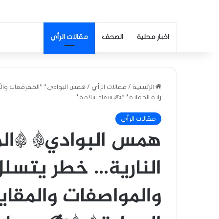
اخبار محلية
الصحف
مقالات الرأي
الرئيسية
/
مقالات الرأي
/
همس البوادي* *المفرقعات والأل
راية الحماية* *✍️ سعاد سلامة*
مقالات الرأي
همس البوادي* *الم
النارية… خطر يتسلل
والمواصفات والمقاي