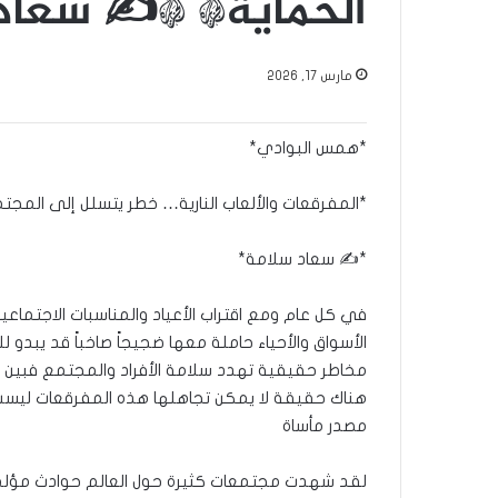
الحماية* *✍️ سعاد
مارس 17, 2026
*همس البوادي*
*المفرقعات والألعاب النارية… خطر يتسلل إلى المجتم
*✍️ سعاد سلامة*
في كل عام ومع اقتراب الأعياد والمناسبات الاجتماعية
الأسواق والأحياء حاملة معها ضجيجاً صاخباً قد يبدو ل
مخاطر حقيقية تهدد سلامة الأفراد والمجتمع فبين بري
هناك حقيقة لا يمكن تجاهلها هذه المفرقعات ليست
مصدر مأساة
لقد شهدت مجتمعات كثيرة حول العالم حوادث مؤلمة 