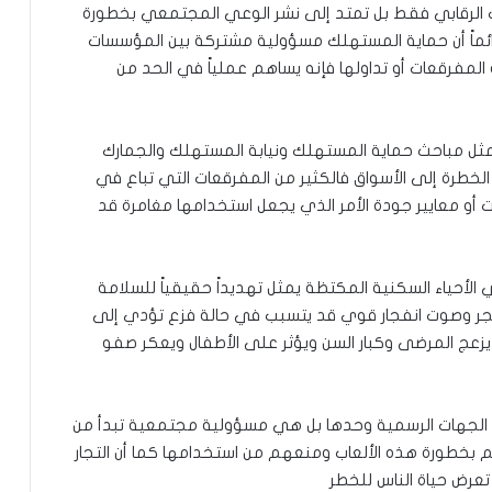
ب الرقابي فقط بل تمتد إلى نشر الوعي المجتمعي بخطورة
ائماً أن حماية المستهلك مسؤولية مشتركة بين المؤسسات
لمفرقعات أو تداولها فإنه يساهم عملياً في الحد من
 مثل مباحث حماية المستهلك ونيابة المستهلك والجمارك
لخطرة إلى الأسواق فالكثير من المفرقعات التي تباع في
ات أو معايير جودة الأمر الذي يجعل استخدامها مغامرة قد
في الأحياء السكنية المكتظة يمثل تهديداً حقيقياً للسلامة
متجر وصوت انفجار قوي قد يتسبب في حالة فزع تؤدي إلى
يزعج المرضى وكبار السن ويؤثر على الأطفال ويعكر صفو
ق الجهات الرسمية وحدها بل هي مسؤولية مجتمعية تبدأ من
ئهم بخطورة هذه الألعاب ومنعهم من استخدامها كما أن التجار
تعرض حياة الناس للخطر