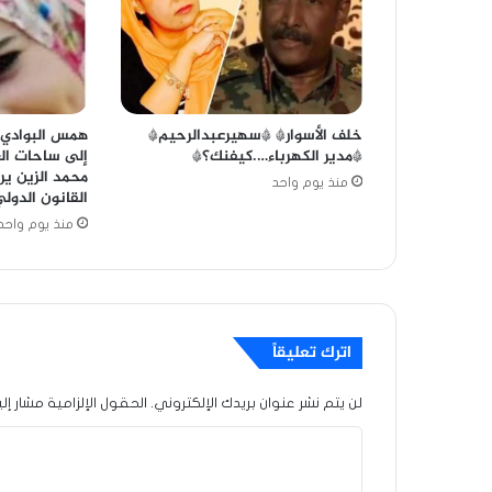
خلف الأسوار* *سهيرعبدالرحيم*
همس البوادي
*مدير الكهرباء….كيفنك؟*
إلى ساحات العد
محمد الزين ير
منذ يوم واحد
القانون الدو
منذ يوم واحد
اترك تعليقاً
لن يتم نشر عنوان بريدك الإلكتروني.
الحقول الإلزامية مشار إلي
ا
ل