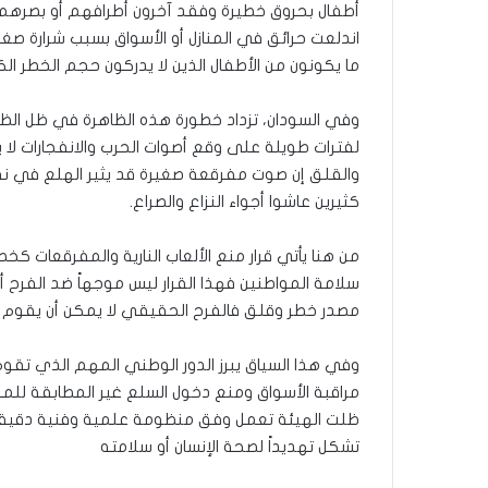
أطفال بحروق خطيرة وفقد آخرون أطرافهم أو بصرهم 
اندلعت حرائق في المنازل أو الأسواق بسبب شرارة صغ
ما يكونون من الأطفال الذين لا يدركون حجم الخطر الك
وفي السودان، تزداد خطورة هذه الظاهرة في ظل الظرو
لفترات طويلة على وقع أصوات الحرب والانفجارات لا 
والقلق إن صوت مفرقعة صغيرة قد يثير الهلع في نف
كثيرين عاشوا أجواء النزاع والصراع.
من هنا يأتي قرار منع الألعاب النارية والمفرقعا
سلامة المواطنين فهذا القرار ليس موجهاً ضد الفرح أ
مصدر خطر وقلق فالفرح الحقيقي لا يمكن أن يقوم عل
وفي هذا السياق يبرز الدور الوطني المهم الذي تق
مراقبة الأسواق ومنع دخول السلع غير المطابقة للمو
ظلت الهيئة تعمل وفق منظومة علمية وفنية دقيقة ل
تشكل تهديداً لصحة الإنسان أو سلامته