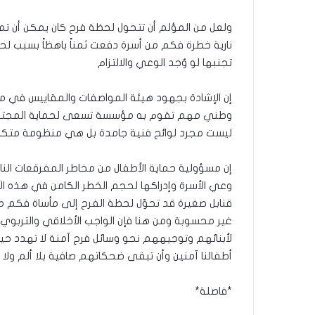
ولعل من المؤلم أن تتحول لحظة فرح كان يمكن أن ت
نارية خطرة فكم من أسرة دفعت ثمناً باهظاً بسبب 
تجنبها لو وُجد الوعي والالتزام
إن الإشادة بجهود هيئة المواصفات والمقاييس في 
وطني مهم تقوم به مؤسسة تسعى لحماية المجتمع 
ليست مجرد لوائح فنية جامدة بل هي منظومة متكامل
إن مسؤولية حماية الأطفال من مخاطر المفرقعات الناري
وعي الأسرة وإدراكها لحجم الخطر الكامن في هذه ال
قنابل صغيرة قد تحوّل لحظة الفرح إلى مأساة فكم
غير محسوبة ومن هنا فإن الواجب الأخلاقي والتربوي ي
لأبنائهم وتوجيههم نحو وسائل فرح آمنة لا تهدد حي
أطفالنا آمنين وأن تبقى ضحكاتهم صافية بلا ألم ولا 
*فاصلة*