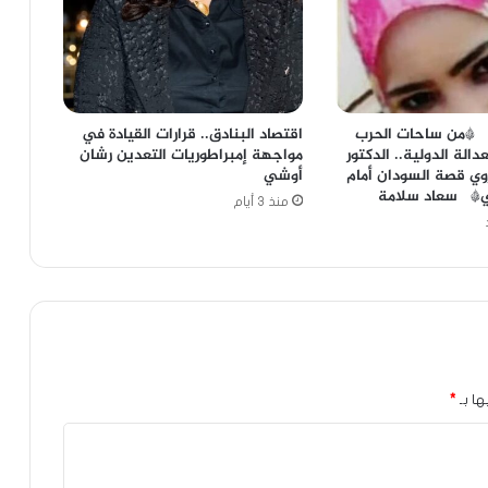
 *من ساحات الحرب
اقتصاد البنادق.. قرارات القيادة في
الة الدولية.. الدكتور
مواجهة إمبراطوريات التعدين رشان
وي قصة السودان أمام
أوشي
لي* سعاد سلامة
منذ 3 أيام
ها بـ
*