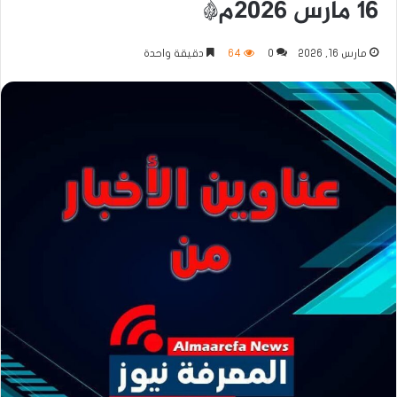
١٦ مارس ٢٠٢٦م*
مارس 16, 2026
0
64
دقيقة واحدة