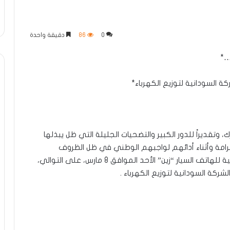
0
86
دقيقة واحدة
…*
ة السودانية لتوزيع الكهرباء*
، وتقديراً للدور الكبير والتضحيات الجليلة التي ظل يبذلها
كرامة وأثناء أدائهم لواجبهم الوطني في ظل الظروف
الاستثنائية التي تمر بها البلاد، دشّنت الشركة السودانية للهاتف السيار “زين” الأحد الموافق 8 مارس، على التوالي،
ركة السودانية لتوزيع الكهرباء .