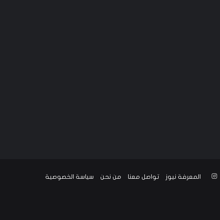
‫YouTub
انستقرام
المعرفة نيوز
تواصل معنا
من نحن
سياسة الخصوصية