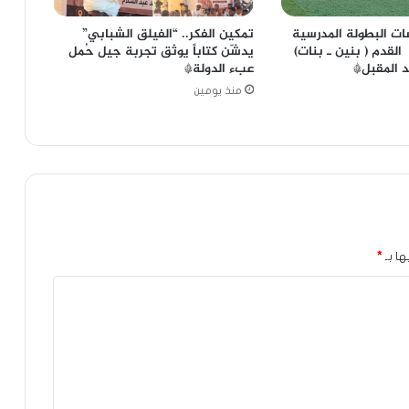
ات البطولة المدرسية
تمكين الفكر.. “الفيلق الشبابي”
 القدم ( بنين ـ بنات)
يدشّن كتاباً يوثق تجربة جيل حُمل
د المقبل*
عبء الدولة*
منذ يومين
ها بـ
*