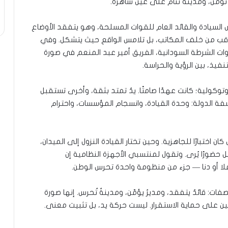
مّن، ومدينة تنام على عين ساهرة.
س السيادة والقائد العام للقوات المسلحة، وهو يتفقد الأوضاع
ا تراقب من خلف المكاتب، بل تلامس الواقع حيث يتشكل. وفي
ات الشرطة السودانية، الفريق أمير عبد المنعم في صورة
تنفيذ، بين الرؤية والحراسة.
كولية؛ كانت عهدًا صامتًا. يدٌ تمتد بثقة، وأخرى تستقبل
ة الدولة: وحدة القيادة، وانسجام المؤسسات، واحترام
 اختبارًا للجاهزية. وحين تختار القيادة النزول إلى الميدان،
ل حضورًا يُرى. وتقول لمنتسبي الأجهزة النظامية إن
 أو دنا — جزء من منظومة واحدة تحرس الوطن.
ت: قائدٌ يتفقد، ومديرٌ يؤمّن، ومدينةٌ تُحرس. إنها صورة
تين على حماية الاستقرار. ليست حركة يد، بل تثبيت معنى.