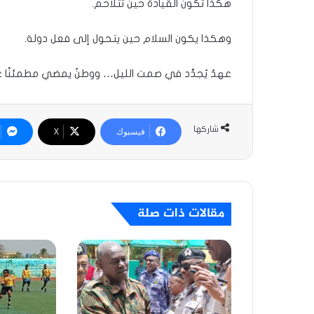
هكذا تكون القيادة حين تتلاحم.
وهكذا يكون السلام حين يتحول إلى فعل دولة.
عهدٌ يُجدَّد في صمت الليل… ووطنٌ يمضي مطمئنًا ع
شاركها
فيسبوك
‫X
مقالات ذات صلة