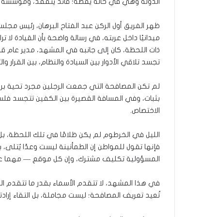
الدولة وهي في حالة يقظة؛ قائد يتفقد، ومؤسسة تؤ
ظهر الفريق أول الركن عبد الفتاح البرهان، رئيس مجل
ميدانيًا داخل عربته، في رسالة واضحة بأن القيادة ل
ذات اللحظة، كان إلى جانبه في المشهد، مدير عام قو
تجسد تلاقي الأدوار بين السيادة والنظام، بين القرار وال
لم تكن المصافحة التي جمعت الرجلين مجرد تحية بروتو
بثبات، وفي المسافة القصيرة بين الكفين تتجسد فلسف
الاختصاص.
الليل في الخرطوم لم يكن ظلامًا في تلك اللحظة، بل كان
فإنها تقول للمواطن إن الطمأنينة ليست وعدًا يُتلى، ب
المسؤولية تكليف مشترك، وإن كل موقع — مهما علا
في هذا المشهد، لا تتقدم الأسماء بقدر ما تتقدم الصفا
تُعيد تعريف المصافحة؛ ليست مجاملة، بل التقاء إراد