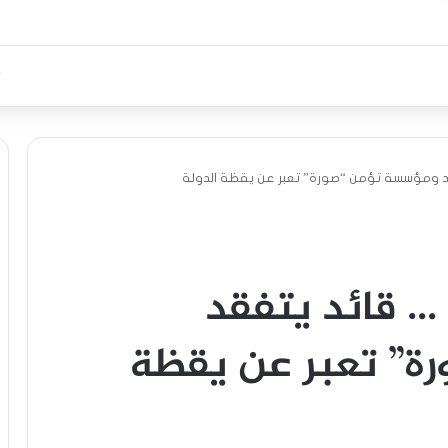
د ومؤسسة تؤمن “صورة” تعبر عن يقظة الدولة
… قائد يتفقد
ة” تعبر عن يقظة