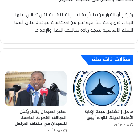
ويُرجّح أن القرار مرتبط بأزمة السيولة النقدية التي تعاني منها
البلاد، في وقت حذّر فيه تجار من انعكاسات مباشرة على أسعار
السلع الأساسية نتيجة زيادة تكاليف النقل والإمداد.
مقالات ذات صلة
عاجل | تشكيل هيئة الإدارة
سفير السودان بقطر يُثمّن
الأهلية لدينكا نقوك أبيي
المواقف القطرية الداعمة
للسودان في مختلف المراحل
منذ 5 أيام
منذ 5 أيام